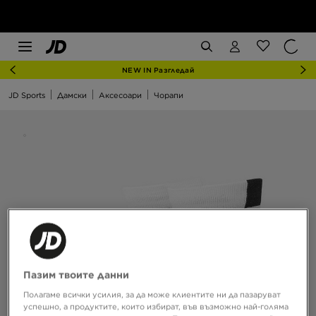
NEW IN Разгледай
JD Sports
Дамски
Аксесоари
Чорапи
Пазим твоите данни
Полагаме всички усилия, за да може клиентите ни да пазаруват
успешно, а продуктите, които избират, във възможно най-голяма