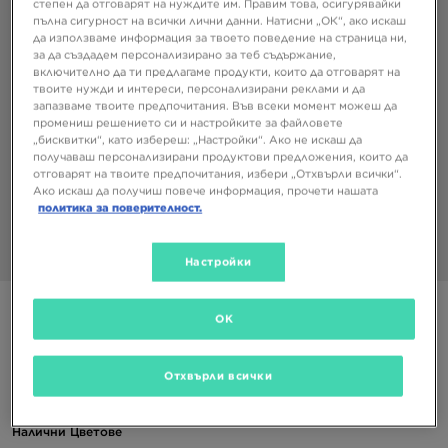
степен да отговарят на нуждите им. Правим това, осигурявайки
пълна сигурност на всички лични данни. Натисни „ОК“, ако искаш
да използваме информация за твоето поведение на страница ни,
за да създадем персонализирано за теб съдържание,
включително да ти предлагаме продукти, които да отговарят на
твоите нужди и интереси, персонализирани реклами и да
запазваме твоите предпочитания. Във всеки момент можеш да
промениш решението си и настройките за файловете
„бисквитки“, като избереш: „Настройки“. Ако не искаш да
получаваш персонализирани продуктови предложения, които да
отговарят на твоите предпочитания, избери „Отхвърли всички“.
Ако искаш да получиш повече информация, прочети нашата
политика за поверителност.
1/3
Настройки
NIKE MULTIPLIER RUNNING ANKLE 2 PACK SOCKS
OK
12,78 €
Отхвърли всички
25,00 ЛВ.
Налични Цветове