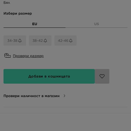
Бял
Избери размер
EU
US
34-38
38-42
42-46
Провери размер
Добави в кошницата
Провери наличност в магазин