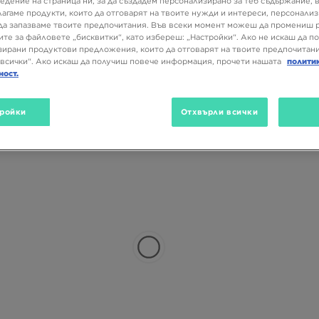
(2)
SALE
едение на страница ни, за да създадем персонализирано за теб съдържание,
лагаме продукти, които да отговарят на твоите нужди и интереси, персонали
да запазваме твоите предпочитания. Във всеки момент можеш да промениш 
ите за файловете „бисквитки“, като избереш: „Настройки“. Ако не искаш да п
ирани продуктови предложения, които да отговарят на твоите предпочитани
всички“. Ако искаш да получиш повече информация, прочети нашата
полити
ност.
ройки
Отхвърли всички