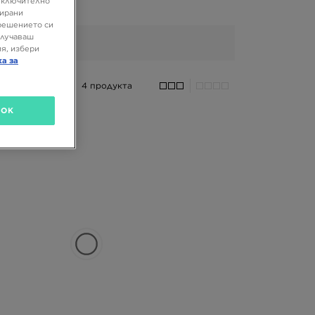
 включително
зирани
решението си
олучаваш
я, избери
ка за
4 продукта
OK