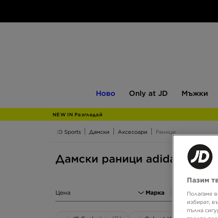
Ново
Only
Мъжки
Ново
Only at JD
Мъжки
at
JD
NEW IN Разгледай
JD Sports
Дамски
Аксесоари
Раници
Дамски раници adidas
Пазим т
Цена
Марка
1
Полагаме в
избират, в
пълна сигу