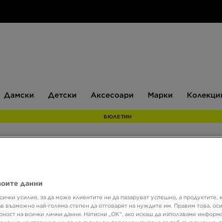
Дамски
Детски
Аксесоари
Марки
Дамски
Детски
Аксесоари
Марки
Колекци
БЮЛЕТИН
воите данни
Размер
Цвят
сички усилия, за да може клиентите ни да пазаруват успешно, а продуктите, 
ъв възможно най-голяма степен да отговарят на нуждите им. Правим това, ос
рност на всички лични данни. Натисни „ОК“, ако искаш да използваме информ