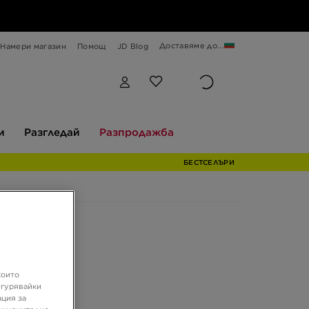
Доставяме до...
Намери магазин
Помощ
JD Blog
Разгледай
Разпродажба
и
Разгледай
Разпродажба
БЕСТСЕЛЪРИ
които
игурявайки
ация за