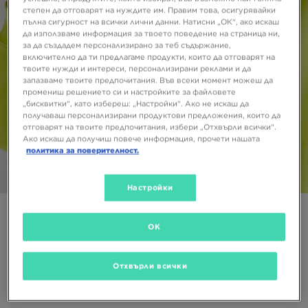
степен да отговарят на нуждите им. Правим това, осигурявайки
пълна сигурност на всички лични данни. Натисни „ОК“, ако искаш
да използваме информация за твоето поведение на страница ни,
за да създадем персонализирано за теб съдържание,
включително да ти предлагаме продукти, които да отговарят на
твоите нужди и интереси, персонализирани реклами и да
запазваме твоите предпочитания. Във всеки момент можеш да
промениш решението си и настройките за файловете
„бисквитки“, като избереш: „Настройки“. Ако не искаш да
получаваш персонализирани продуктови предложения, които да
отговарят на твоите предпочитания, избери „Отхвърли всички“.
Ако искаш да получиш повече информация, прочети нашата
политика за поверителност.
1/4
Настройки
Супер оферта
OK
NIKE ИДИОТКА FUTURA ИДИОТКИ
Отхвърли всички
20,45 €
40,00 ЛВ.