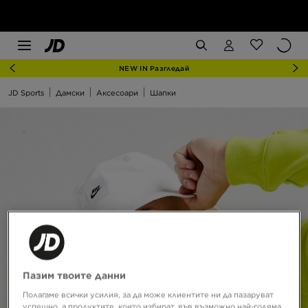
NEW IN Разгледай
JD Sports
Дамски
Аксесоари
Шапки
Пазим твоите данни
Полагаме всички усилия, за да може клиентите ни да пазаруват
успешно, а продуктите, които избират, във възможно най-голяма