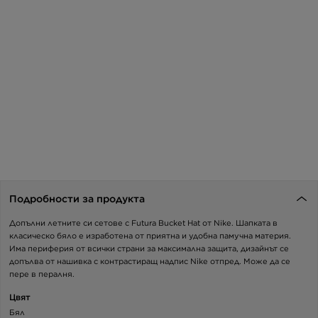
Подробности за продукта
Допълни летните си сетове с Futura Bucket Hat от Nike. Шапката в
класическо бяло е изработена от приятна и удобна памучна материя.
Има периферия от всички страни за максимална защита, дизайнът се
допълва от нашивка с контрастиращ надпис Nike отпред. Може да се
пере в пералня.
Цвят
Бял