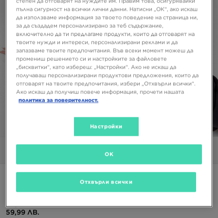
степен да отговарят на нуждите им. Правим това, осигурявайки
пълна сигурност на всички лични данни. Натисни „ОК“, ако искаш
да използваме информация за твоето поведение на страница ни,
за да създадем персонализирано за теб съдържание,
включително да ти предлагаме продукти, които да отговарят на
твоите нужди и интереси, персонализирани реклами и да
запазваме твоите предпочитания. Във всеки момент можеш да
промениш решението си и настройките за файловете
„бисквитки“, като избереш: „Настройки“. Ако не искаш да
получаваш персонализирани продуктови предложения, които да
отговарят на твоите предпочитания, избери „Отхвърли всички“.
Ако искаш да получиш повече информация, прочети нашата
политика за поверителност.
Настройки
1/5
Снимки
Видео
OK
ADIDAS ESSENTIAL FLEECE OVERHEAD HOODIE
Отхвърли всички
30,67 €
59,99 ЛВ.