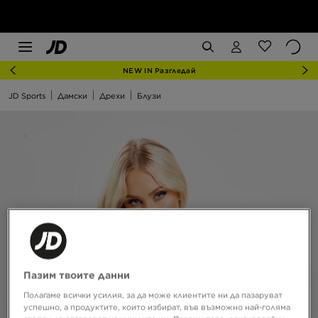
NEW IN Разгледай
JD Sports
Дамски
Дрехи
Блузи
Пазим твоите данни
Полагаме всички усилия, за да може клиентите ни да пазаруват
успешно, а продуктите, които избират, във възможно най-голяма