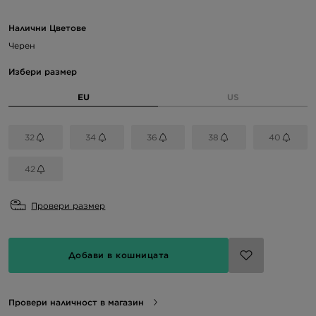
Налични Цветове
Черен
Избери размер
EU
US
32
34
36
38
40
42
Провери размер
Добави в кошницата
Провери наличност в магазин