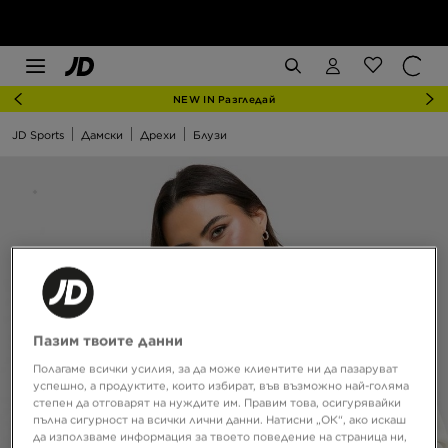
NEW IN Разгледай
JD Sports
Дамски
Дрехи
Блузи
Пазим твоите данни
Полагаме всички усилия, за да може клиентите ни да пазаруват
успешно, а продуктите, които избират, във възможно най-голяма
степен да отговарят на нуждите им. Правим това, осигурявайки
пълна сигурност на всички лични данни. Натисни „ОК“, ако искаш
да използваме информация за твоето поведение на страница ни,