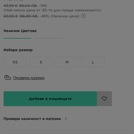
43,99 €
86,04 ЛВ.
-14%
(Най-ниска цена от 30-те дни преди намалението)
69,99 €
136,89 ЛВ.
-46%
(Начална цена)
Налични Цветове
Избери размер
XS
S
M
L
Провери размер
Добави в кошницата
Провери наличност в магазин