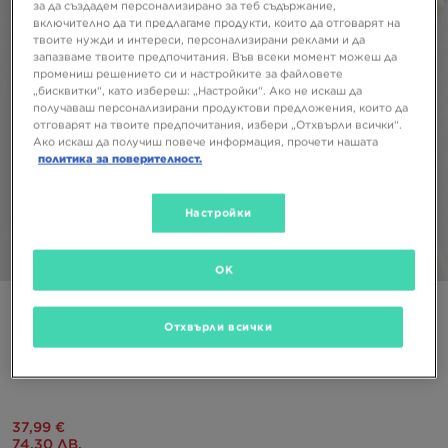
за да създадем персонализирано за теб съдържание,
включително да ти предлагаме продукти, които да отговарят на
твоите нужди и интереси, персонализирани реклами и да
запазваме твоите предпочитания. Във всеки момент можеш да
промениш решението си и настройките за файловете
„бисквитки“, като избереш: „Настройки“. Ако не искаш да
получаваш персонализирани продуктови предложения, които да
отговарят на твоите предпочитания, избери „Отхвърли всички“.
Ако искаш да получиш повече информация, прочети нашата
политика за поверителност.
Настройки
1/5
OK
Супер оферта
Отхвърли всички
Само в JD
ADIDAS СУИТЧЪР COLLAR CREW
37,99 €
74,30 ЛВ.