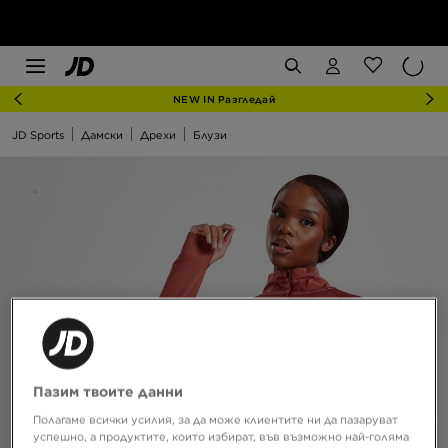
NEW IN Разгледай
JD Sports
Дамски
Дрехи
Блузи
Пазим твоите данни
Полагаме всички усилия, за да може клиентите ни да пазаруват
успешно, а продуктите, които избират, във възможно най-голяма