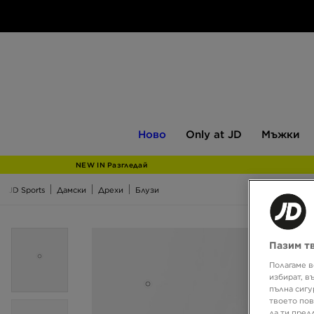
Ново
Only
Мъжки
Ново
Only at JD
Мъжки
at
JD
NEW IN Разгледай
JD Sports
Дамски
Дрехи
Блузи
Пазим т
Полагаме в
избират, в
пълна сигу
твоето пов
да ти пред