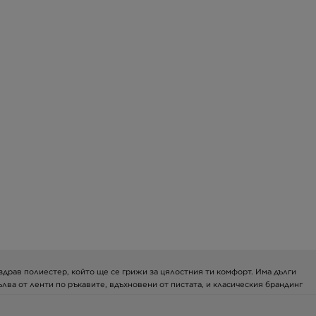
и здрав полиестер, който ще се грижи за цялостния ти комфорт. Има дълги
ълва от ленти по ръкавите, вдъхновени от пистата, и класическия брандинг