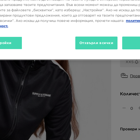
да запазваме твоите предпочитания. Във всеки момент можеш да промениш 
ите за файловете „бисквитки“, като избереш: „Настройки“. Ако не искаш да п
ирани продуктови предложения, които да отговарят на твоите предпочитани
всички“. Ако искаш да получиш повече информация, прочети нашата
полити
Налични
ност.
Черен
ройки
Отхвърли всички
Избери 
XXS
Пров
Количес
Провери н