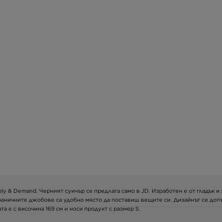
upply & Demand. Черният суичър се предлага само в JD. Изработен е от гладък 
Страничните джобове са удобно място да поставиш вещите си. Дизайнът се доп
а е с височина 169 см и носи продукт с размер S.