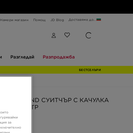
Доставяме до...
Намери магазин
Помощ
JD Blog
Разгледай
Разпродажба
и
Разгледай
Разпродажба
БЕСТСЕЛЪРИ
LY & DEMAND СУИТЧЪР С КАЧУЛКА
 FZ TRCK TP
които
игурявайки
ация за
 €
 включително
 ЛВ.
зирани