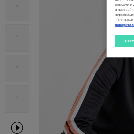
реклами и 
и настройк
персонализ
„Отхвърли 
поверител
Наст