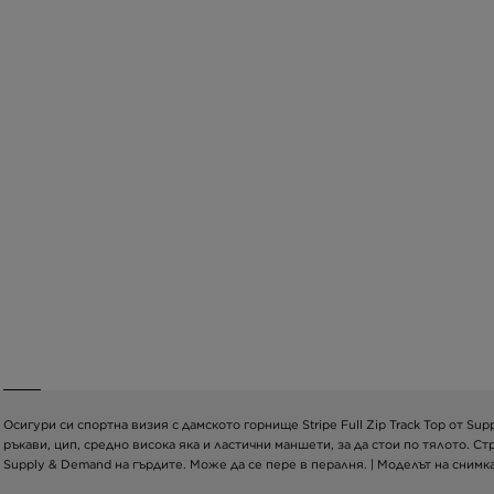
Осигури си спортна визия с дамското горнище Stripe Full Zip Track Top от S
ръкави, цип, средно висока яка и ластични маншети, за да стои по тялото. 
Supply & Demand на гърдите. Може да се пере в пералня. | Моделът на снимкат