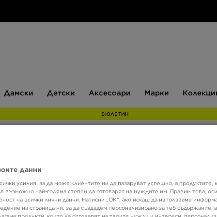
Дамски
Детски
Аксесоари
Марки
Дамски
Детски
Аксесоари
Марки
Колекци
БЮЛЕТИН
SUPP
воите данни
STRPE
сички усилия, за да може клиентите ни да пазаруват успешно, а продуктите, 
ъв възможно най-голяма степен да отговарят на нуждите им. Правим това, ос
рност на всички лични данни. Натисни „ОК“, ако искаш да използваме информ
20,45
едение на страница ни, за да създадем персонализирано за теб съдържание,
40,00
лагаме продукти, които да отговарят на твоите нужди и интереси, персонали