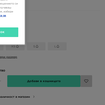
решението си
олучаваш
я, избери
ка за
 цветове
OK
размер
XS
S
L
ери размер
тво
Добави в кошницата
аличност в магазин