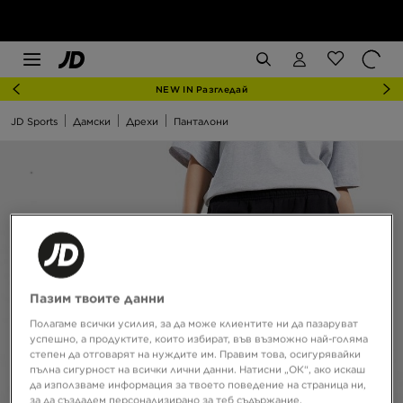
NEW IN Разгледай
JD Sports
Дамски
Дрехи
Панталони
Пазим твоите данни
Полагаме всички усилия, за да може клиентите ни да пазаруват
успешно, а продуктите, които избират, във възможно най-голяма
степен да отговарят на нуждите им. Правим това, осигурявайки
пълна сигурност на всички лични данни. Натисни „ОК“, ако искаш
да използваме информация за твоето поведение на страница ни,
за да създадем персонализирано за теб съдържание,