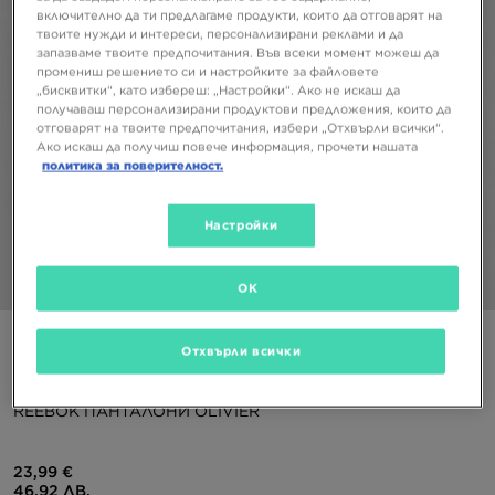
включително да ти предлагаме продукти, които да отговарят на
твоите нужди и интереси, персонализирани реклами и да
запазваме твоите предпочитания. Във всеки момент можеш да
промениш решението си и настройките за файловете
„бисквитки“, като избереш: „Настройки“. Ако не искаш да
получаваш персонализирани продуктови предложения, които да
отговарят на твоите предпочитания, избери „Отхвърли всички“.
Ако искаш да получиш повече информация, прочети нашата
политика за поверителност.
Настройки
1/4
OK
Супер оферта
Отхвърли всички
Само в JD
REEBOK ПАНТАЛОНИ OLIVIER
23,99 €
46,92 ЛВ.