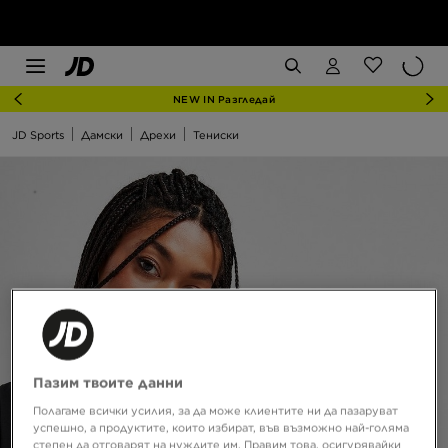
NEW IN Разгледай
JD Sports
Дамски
Дрехи
Тениски
Пазим твоите данни
Полагаме всички усилия, за да може клиентите ни да пазаруват
успешно, а продуктите, които избират, във възможно най-голяма
степен да отговарят на нуждите им. Правим това, осигурявайки