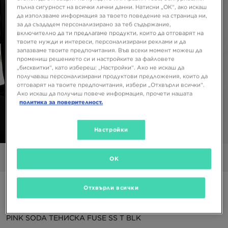
пълна сигурност на всички лични данни. Натисни „ОК“, ако искаш
да използваме информация за твоето поведение на страница ни,
за да създадем персонализирано за теб съдържание,
включително да ти предлагаме продукти, които да отговарят на
твоите нужди и интереси, персонализирани реклами и да
запазваме твоите предпочитания. Във всеки момент можеш да
промениш решението си и настройките за файловете
„бисквитки“, като избереш: „Настройки“. Ако не искаш да
получаваш персонализирани продуктови предложения, които да
отговарят на твоите предпочитания, избери „Отхвърли всички“.
Ако искаш да получиш повече информация, прочети нашата
политика за поверителност.
Настройки
1/5
Снимки
Видео
OK
Супер оферта
Отхвърли всички
Само в JD
PINK SODA ТЕНИСКА FUSE SS T BLK