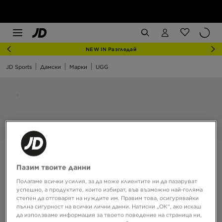
NEW IN Разгледай
JD Sports
Дамски
Марки
UGG
Пазим твоите данни
Полагаме всички усилия, за да може клиентите ни да пазаруват
успешно, а продуктите, които избират, във възможно най-голяма
степен да отговарят на нуждите им. Правим това, осигурявайки
пълна сигурност на всички лични данни. Натисни „ОК“, ако искаш
да използваме информация за твоето поведение на страница ни,