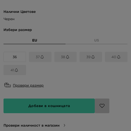
Налични Цветове
Черен
Избери размер
EU
US
36
37
38
39
40
41
Провери размер
Добави в кошницата
Провери наличност в магазин