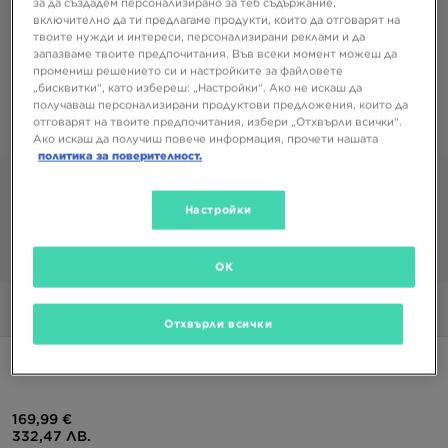
за да създадем персонализирано за теб съдържание,
включително да ти предлагаме продукти, които да отговарят на
твоите нужди и интереси, персонализирани реклами и да
запазваме твоите предпочитания. Във всеки момент можеш да
промениш решението си и настройките за файловете
„бисквитки“, като избереш: „Настройки“. Ако не искаш да
получаваш персонализирани продуктови предложения, които да
отговарят на твоите предпочитания, избери „Отхвърли всички“.
Ако искаш да получиш повече информация, прочети нашата
политика за поверителност.
Настройки
1/6
OK
Снимки
360°
Отхвърли всички
UGG LOWMEL
169,99 €
332,47 ЛВ.