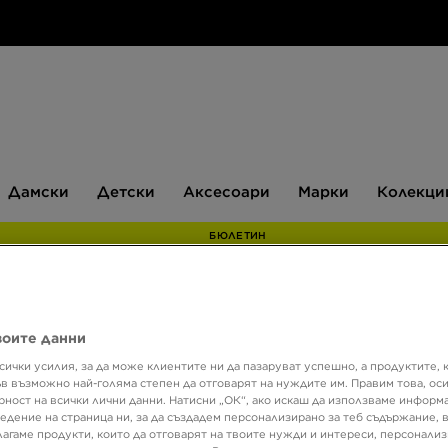
Дамски
Детски
Аксесоари
Марки
Дамски
Детски
Аксесоари
Марки
Колекци
БЮЛЕТИН
Супер о
воите данни
ADID
сички усилия, за да може клиентите ни да пазаруват успешно, а продуктите, 
ъв възможно най-голяма степен да отговарят на нуждите им. Правим това, ос
рност на всички лични данни. Натисни „ОК“, ако искаш да използваме информ
едение на страница ни, за да създадем персонализирано за теб съдържание,
79,25 
лагаме продукти, които да отговарят на твоите нужди и интереси, персонали