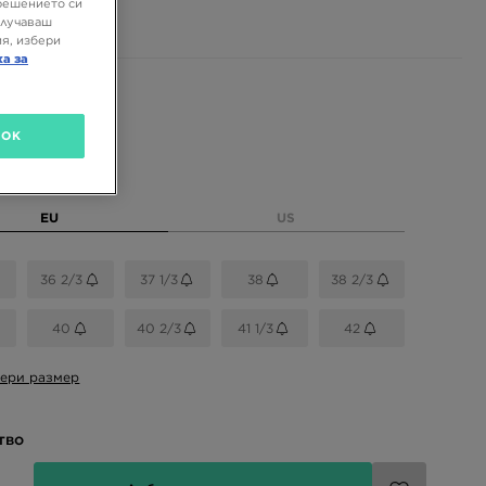
 ЛВ.
решението си
олучаваш
я, избери
ка за
 цветове
OK
размер
EU
US
36 2/3
37 1/3
38
38 2/3
40
40 2/3
41 1/3
42
ери размер
тво