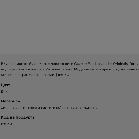
Вдигни нивото, буквално, с маратонките Gazelle Bold от adidas Originals. Го
подплата меко и удобно обгръщат крака. Моделът се намира върху масивна м
Stripes на страничните панели. | IE5130
Цвят
Бял
Материал
лицева част от кожа и синтетика/синтетична подметка
Код на продукта
IE5130