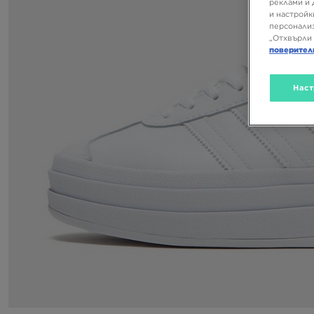
реклами и 
и настройк
персонализ
„Отхвърли 
поверител
Наст