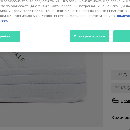
155,00
да запазваме твоите предпочитания. Във всеки момент можеш да промениш 
ите за файловете „бисквитки“, като избереш: „Настройки“. Ако не искаш да п
ирани продуктови предложения, които да отговарят на твоите предпочитани
всички“. Ако искаш да получиш повече информация, прочети нашата
полити
ност.
Налични
Бял
ройки
Отхвърли всички
Избери 
36
39 1/3
Пров
Количес