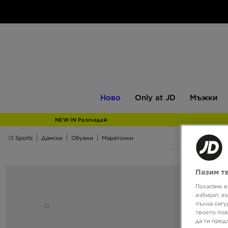
Ново
Only
Мъжки
Ново
Only at JD
Мъжки
at
JD
NEW IN Разгледай
JD Sports
Дамски
Обувки
Маратонки
Пазим т
Полагаме в
избират, в
пълна сигу
твоето пов
да ти пред