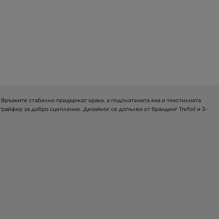
а. Връзките стабилно придържат крака, а подплатената яка и текстилната
айфер за добро сцепление. Дизайнът се допълва от брандинг Trefoil и 3-