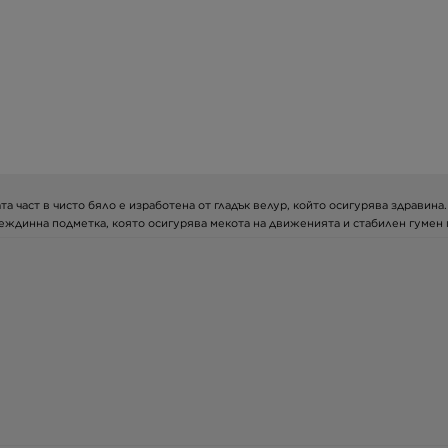
рната част в чисто бяло е изработена от гладък велур, който осигурява здравин
еждинна подметка, която осигурява мекота на движенията и стабилен гумен гр