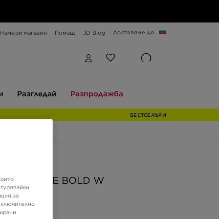
Доставяме до...
Намери магазин
Помощ
JD Blog
Разгледай
Разпродажба
и
Разгледай
Разпродажба
БЕСТСЕЛЪРИ
ферта
AS GAZELLE BOLD W
които
игурявайки
ация за
 включително
€
зирани