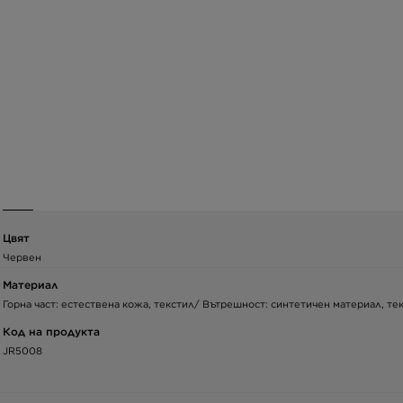
Цвят
Червен
Материал
Горна част: естествена кожа, текстил/ Вътрешност: синтетичен материал, те
Код на продукта
JR5008