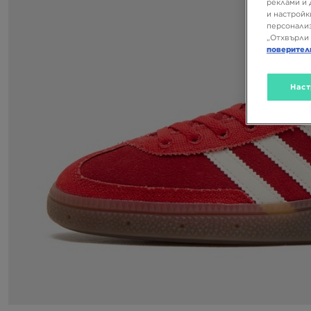
реклами и 
и настройк
персонализ
„Отхвърли 
поверител
Наст