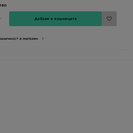
тво
Добави в кошницата
аличност в магазин