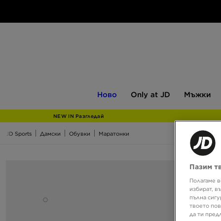
Ново
Only
Мъжки
Ново
Only at JD
Мъжки
at
JD
NEW IN Разгледай
JD Sports
Дамски
Обувки
Маратонки
Пазим т
Полагаме в
избират, в
пълна сигу
твоето пов
да ти пред