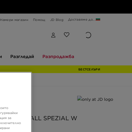
Доставяме до...
Намери магазин
Помощ
JD Blog
Разгледай
Разпродажба
и
Разгледай
Разпродажба
БЕСТСЕЛЪРИ
ферта
JD
които
игурявайки
AS HANDBALL SPEZIAL W
ация за
 включително
зирани