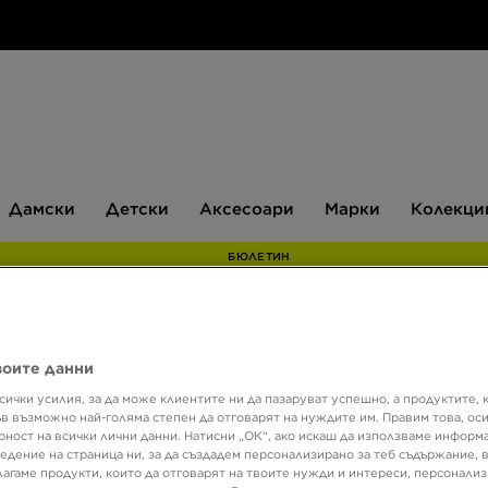
Дамски
Детски
Аксесоари
Марки
Дамски
Детски
Аксесоари
Марки
Колекци
БЮЛЕТИН
Супер о
воите данни
Само в 
сички усилия, за да може клиентите ни да пазаруват успешно, а продуктите, 
ъв възможно най-голяма степен да отговарят на нуждите им. Правим това, ос
ADID
рност на всички лични данни. Натисни „ОК“, ако искаш да използваме информ
едение на страница ни, за да създадем персонализирано за теб съдържание,
лагаме продукти, които да отговарят на твоите нужди и интереси, персонали