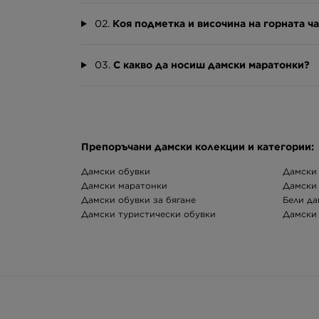
02.
Коя подметка и височина на горната ч
03.
С какво да носиш дамски маратонки?
Препоръчани дамски колекции и категории:
Дамски обувки
Дамски
Дамски маратонки
Дамски
Дамски обувки за бягане
Бели да
Дамски туристически обувки
Дамски 
Дамски зимни обувки
Дамски 
Дамски гуменки
Дамски 
Дамски чехли и джапанки
Дамски
Дамски бели маратонки
Дамски 