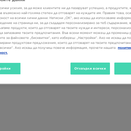
сички усилия, за да може клиентите ни да пазаруват успешно, а продуктите, 
ъв възможно най-голяма степен да отговарят на нуждите им. Правим това, ос
рност на всички лични данни. Натисни „ОК“, ако искаш да използваме информ
едение на страница ни, за да създадем персонализирано за теб съдържание,
лагаме продукти, които да отговарят на твоите нужди и интереси, персонали
да запазваме твоите предпочитания. Във всеки момент можеш да промениш 
ите за файловете „бисквитки“, като избереш: „Настройки“. Ако не искаш да п
Размер
Цвят
1
Вид
ирани продуктови предложения, които да отговарят на твоите предпочитани
всички“. Ако искаш да получиш повече информация, прочети нашата
полити
ност.
ройки
Отхвърли всички