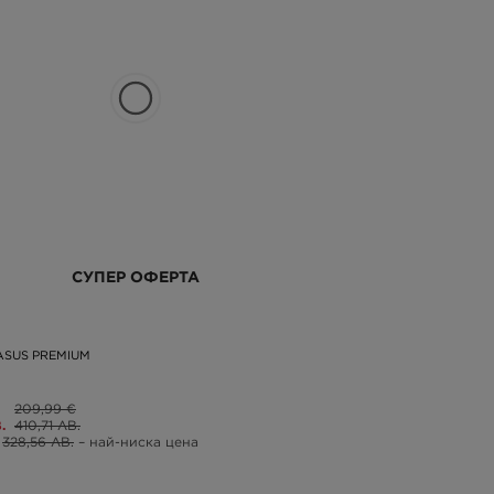
СУПЕР ОФЕРТА
ASUS PREMIUM
209,99 €
.
410,71 ЛВ.
328,56 ЛВ.
– най-ниска цена