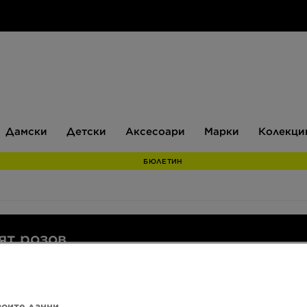
Дамски
Детски
Аксесоари
Марки
Дамски
Детски
Аксесоари
Марки
Колекци
БЮЛЕТИН
ят розов
воите данни