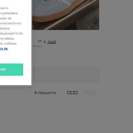
които
игурявайки
ация за
 включително
зирани
решението си
олучаваш
ОЩЕ
я, избери
ка за
OK
9 продукта