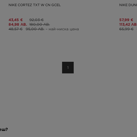
NIKE CORTEZ TXT W CN GCEL
NIKE DUN
43,45 €
92,03 €
57,99 €
84,98 ЛВ.
180,00 ЛВ.
113,42 ЛВ
48,57 €
95,00 ЛВ.
– най-ниска цена
65,99 €
1
реш?