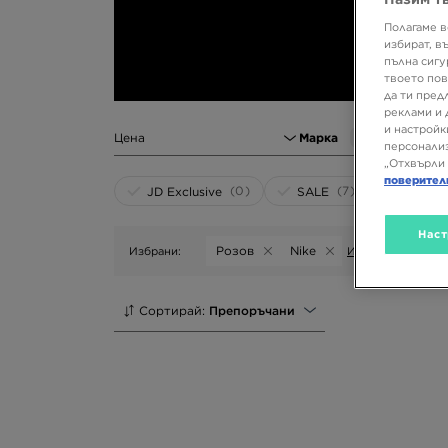
Полагаме в
избират, в
пълна сигу
твоето пов
да ти пред
реклами и 
и настройк
Цена
Марка
1
персонализ
„Отхвърли 
поверител
(0)
(7)
JD Exclusive
SALE
Наст
Розов
Nike
Избрани:
Изчисти
Сортирай:
Препоръчани