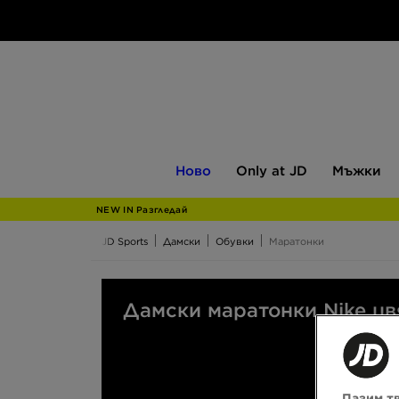
Ново
Only
Мъжки
Ново
Only at JD
Мъжки
at
JD
NEW IN Разгледай
JD Sports
Дамски
Обувки
Маратонки
Дамски маратонки Nike цв
Пазим т