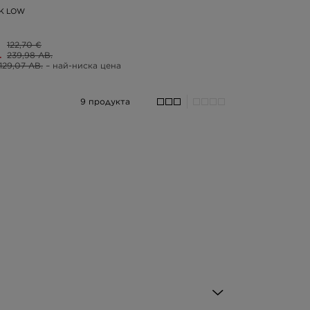
K LOW
122,70 €
.
239,98 ЛВ.
129,07 ЛВ.
– най-ниска цена
9 продукта