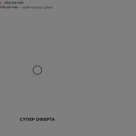
.
254,24 ЛВ.
176,01 ЛВ.
– най-ниска цена
СУПЕР ОФЕРТА