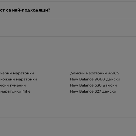
аст са най-подходящи?
 черни маратонки
Дамски маратонки ASICS
 кожени маратонки
New Balance 9060 дамски
мски гуменки
New Balance 530 дамски
маратонки Nike
New Balance 327 дамски
маратонки adidas
adidas Samba дамски
маратонки New Balance
adidas Gazelle дамски
 маратонки Puma
Nike Air Force 1 дамски
маратонки Fila
Nike Air Max дамски