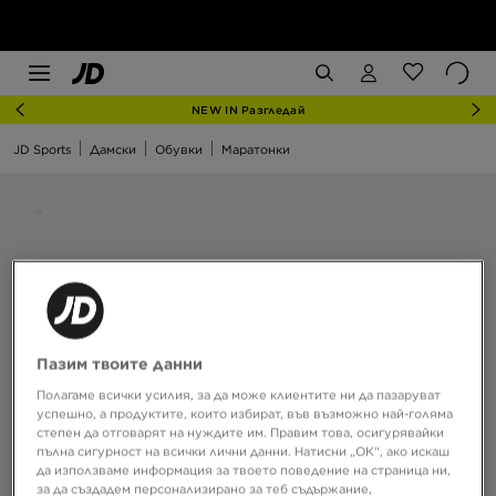
NEW IN Разгледай
JD Sports
Дамски
Обувки
Маратонки
Пазим твоите данни
Полагаме всички усилия, за да може клиентите ни да пазаруват
успешно, а продуктите, които избират, във възможно най-голяма
степен да отговарят на нуждите им. Правим това, осигурявайки
пълна сигурност на всички лични данни. Натисни „ОК“, ако искаш
да използваме информация за твоето поведение на страница ни,
за да създадем персонализирано за теб съдържание,