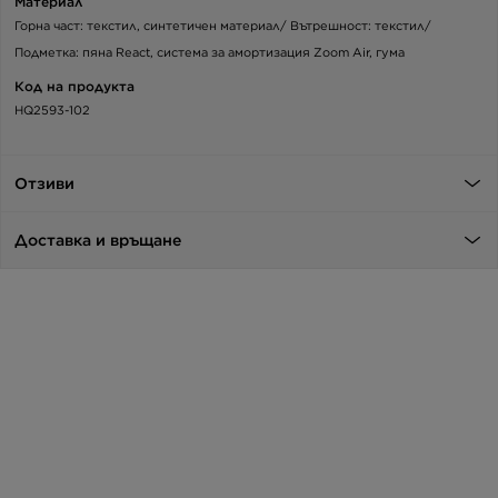
Материал
Горна част: текстил, синтетичен материал/ Вътрешност: текстил/
Подметка: пяна React, система за амортизация Zoom Air, гума
Код на продукта
HQ2593-102
Отзиви
Доставка и връщане