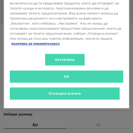
1/6
включително да ти предлагаме продукти, които да отговарят на
твоите нужди и интереси, персонализирани реклами и да
запазваме твоите предпочитания. Във всеки момент можеш да
Снимки
360°
промениш решението си и настройките за файловете
„бисквитки“, като избереш: „Настройки“. Ако не искаш да
получаваш персонализирани продуктови предложения, които да
Супер оферта
отговарят на твоите предпочитания, избери „Отхвърли всички“.
Ако искаш да получиш повече информация, прочети нашата
NIKE PEGASUS PREMIUM
политика за поверителност.
167,99 €
Настройки
328,56 ЛВ.
209,99 €
410,71 ЛВ.
-20%
(Най-ниска цена от 30-те дни преди намалението)
OK
209,99 €
410,71 ЛВ.
-20%
(Начална цена)
Отхвърли всички
Налични Цветове
Избери размер
EU
US