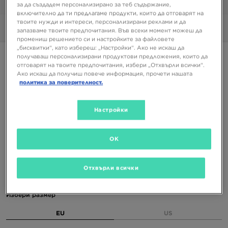
1/6
за да създадем персонализирано за теб съдържание,
включително да ти предлагаме продукти, които да отговарят на
твоите нужди и интереси, персонализирани реклами и да
Снимки
360°
запазваме твоите предпочитания. Във всеки момент можеш да
промениш решението си и настройките за файловете
„бисквитки“, като избереш: „Настройки“. Ако не искаш да
Супер оферта
получаваш персонализирани продуктови предложения, които да
отговарят на твоите предпочитания, избери „Отхвърли всички“.
NIKE W SHOX TL
Ако искаш да получиш повече информация, прочети нашата
политика за поверителност.
87,99 €
172,09 ЛВ.
Настройки
101,99 €
199,48 ЛВ.
-14%
(Най-ниска цена от 30-те дни преди намалението)
184,06 €
359,99 ЛВ.
-52%
(Начална цена)
OK
Налични Цветове
Отхвърли всички
Бежов
Избери размер
EU
US