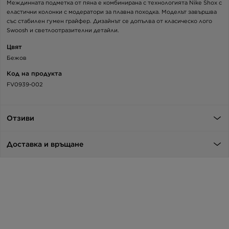
Междинната подметка от пяна е комбинирана с технологията Nike Shox с
еластични колонки с модератори за плавна походка. Моделът завършва
със стабилен гумен грайфер. Дизайнът се допълва от класическо лого
Swoosh и светлоотразителни детайли.
Цвят
Бежов
Код на продукта
FV0939-002
Отзиви
Доставка и връщане