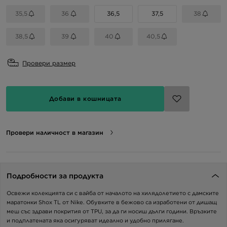
35,5
36
36,5
37,5
38
38,5
39
40
40,5
Провери размер
Добави в кошницата
Провери наличност в магазин
Подробности за продукта
Освежи колекцията си с вайба от началото на хилядолетието с дамските
маратонки Shox TL от Nike. Обувките в бежово са изработени от дишащ
меш със здрави покрития от TPU, за да ги носиш дълги години. Връзките
и подплатената яка осигуряват идеално и удобно прилягане.