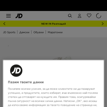
NEW IN Разгледай
JD Sports
Дамски
Обувки
Маратонки
Пазим твоите данни
Полагаме всички усилия, за да може клиентите ни да пазаруват
успешно, а продуктите, които избират, във възможно най-голяма
степен да отговарят на нуждите им. Правим това, осигурявайки
пълна сигурност на всички лични данни. Натисни „ОК“, ако искаш
да използваме информация за твоето поведение на страница ни,