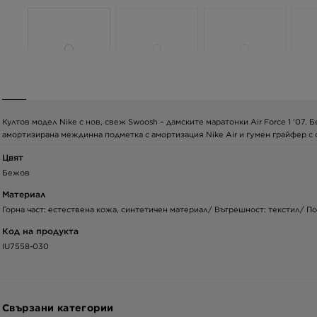
Култов модел Nike с нов, свеж Swoosh – дамските маратонки Air Force 1 '07
амортизирана междинна подметка с амортизация Nike Air и гумен грайфер с
Цвят
Бежов
Материал
Горна част: естествена кожа, синтетичен материал/ Вътрешност: текстил/ П
Код на продукта
IU7558-030
Свързани категории