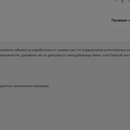
Провери н
. Бежовите обувки са изработени от лицева част от първокласна естествена и 
 окръжности. Дизайнът им се допълва от наподобяващо бижу лого Swoosh на 
одметка: синтетичен материал