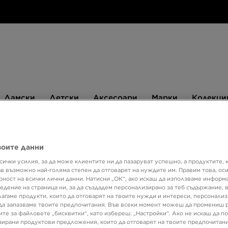
Дамски
Детски
Аксесоари
Марки
Дамски
Детски
Аксесоари
Марки
Колекци
БЮЛЕТИН
воите данни
сички усилия, за да може клиентите ни да пазаруват успешно, а продуктите, 
Супер о
ъв възможно най-голяма степен да отговарят на нуждите им. Правим това, ос
рност на всички лични данни. Натисни „ОК“, ако искаш да използваме информ
NIKE 
едение на страница ни, за да създадем персонализирано за теб съдържание,
лагаме продукти, които да отговарят на твоите нужди и интереси, персонали
да запазваме твоите предпочитания. Във всеки момент можеш да промениш 
ите за файловете „бисквитки“, като избереш: „Настройки“. Ако не искаш да п
89,99
ирани продуктови предложения, които да отговарят на твоите предпочитани