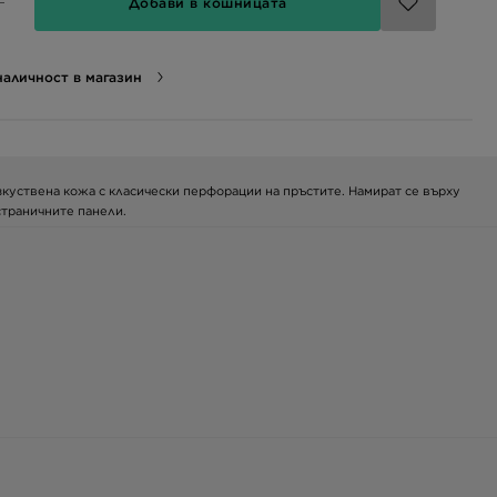
Добави в кошницата
аличност в магазин
изкуствена кожа с класически перфорации на пръстите. Намират се върху
страничните панели.