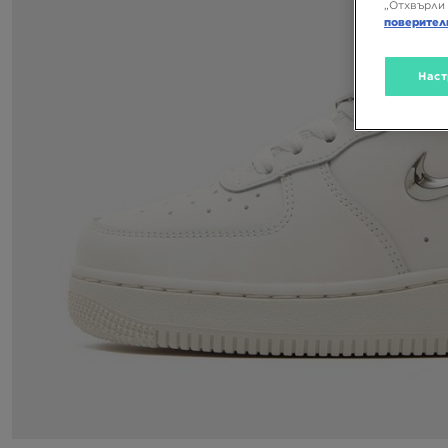
„Отхвърли 
поверител
Наст