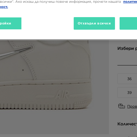
176,01
всички“. Ако искаш да получиш повече информация, прочети нашата
полити
ност.
ройки
Отхвърли всички
Налични
Бежов
Избери 
36
39
Пров
Количес