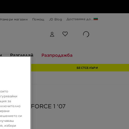
Доставяме до...
Намери магазин
Помощ
JD Blog
Разгледай
Разпродажба
и
Разгледай
Разпродажба
БЕСТСЕЛЪРИ
които
ферта
игурявайки
ация за
WMNS AIR FORCE 1 '07
 включително
зирани
решението си
олучаваш
 €
я, избери