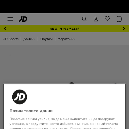
NEW IN Разгледай
JD Sports
Дамски
Обувки
Маратонки
Пазим твоите данни
Полагаме всички усилия, за да може клиентите ни да пазаруват
успешно, а продуктите, които избират, във възможно най-голяма
степен да отговарят на нуждите им. Правим това, осигурявайки