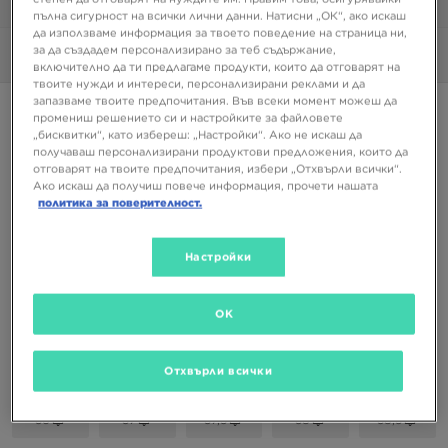
1/6
пълна сигурност на всички лични данни. Натисни „ОК“, ако искаш
да използваме информация за твоето поведение на страница ни,
за да създадем персонализирано за теб съдържание,
Снимки
360°
включително да ти предлагаме продукти, които да отговарят на
твоите нужди и интереси, персонализирани реклами и да
запазваме твоите предпочитания. Във всеки момент можеш да
Супер оферта
промениш решението си и настройките за файловете
„бисквитки“, като избереш: „Настройки“. Ако не искаш да
PUMA SPEEDCAT BALLET
получаваш персонализирани продуктови предложения, които да
отговарят на твоите предпочитания, избери „Отхвърли всички“.
Ако искаш да получиш повече информация, прочети нашата
81,99 €
политика за поверителност.
160,36 ЛВ.
Настройки
Налични Цветове
Черен
OK
Избери размер
EU
US
Отхвърли всички
36
37
37,5
38
38,5