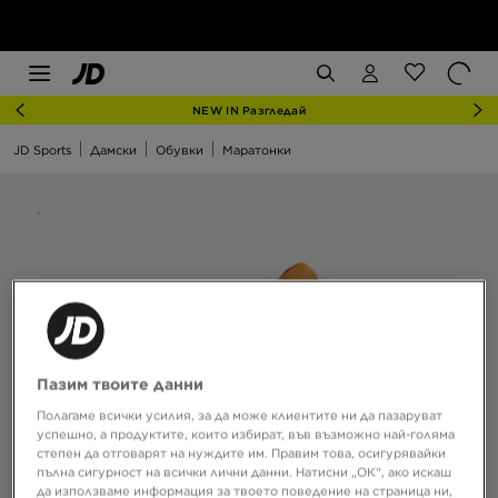
NEW IN Разгледай
JD Sports
Дамски
Обувки
Маратонки
Пазим твоите данни
Полагаме всички усилия, за да може клиентите ни да пазаруват
успешно, а продуктите, които избират, във възможно най-голяма
степен да отговарят на нуждите им. Правим това, осигурявайки
пълна сигурност на всички лични данни. Натисни „ОК“, ако искаш
да използваме информация за твоето поведение на страница ни,