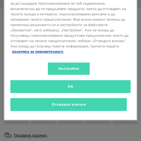
1/6
за да създадем персонализирано за теб съдържание,
включително да ти предлагаме продукти, които да отговарят на
твоите нужди и интереси, персонализирани реклами и да
WMNS JORDAN SERIES ES SE
запазваме твоите предпочитания. Във всеки момент можеш да
промениш решението си и настройките за файловете
„бисквитки“, като избереш: „Настройки“. Ако не искаш да
86,91 €
получаваш персонализирани продуктови предложения, които да
169,98 ЛВ.
отговарят на твоите предпочитания, избери „Отхвърли всички“.
Ако искаш да получиш повече информация, прочети нашата
политика за поверителност.
Налични Цветове
Златист
Настройки
Избери размер
EU
US
OK
36
36,5
37,5
38
38,5
Отхвърли всички
39
40
40,5
41
42
Провери размер