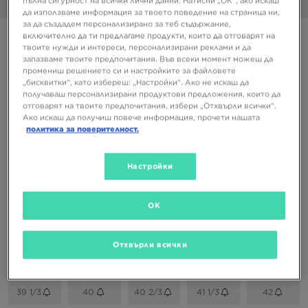
пълна сигурност на всички лични данни. Натисни „ОК“, ако искаш
1/6
да използваме информация за твоето поведение на страница ни,
за да създадем персонализирано за теб съдържание,
включително да ти предлагаме продукти, които да отговарят на
Супер оферта
твоите нужди и интереси, персонализирани реклами и да
HOKA BONDI 9
запазваме твоите предпочитания. Във всеки момент можеш да
промениш решението си и настройките за файловете
„бисквитки“, като избереш: „Настройки“. Ако не искаш да
получаваш персонализирани продуктови предложения, които да
89,99 €
отговарят на твоите предпочитания, избери „Отхвърли всички“.
176,01 ЛВ.
Ако искаш да получиш повече информация, прочети нашата
политика за поверителност.
Налични Цветове
Настройки
Избери размер
OK
EU
US
Отхвърли всички
36
36 2/3
37 1/3
38
38 2/3
39 1/3
40
40 2/3
41 1/3
42