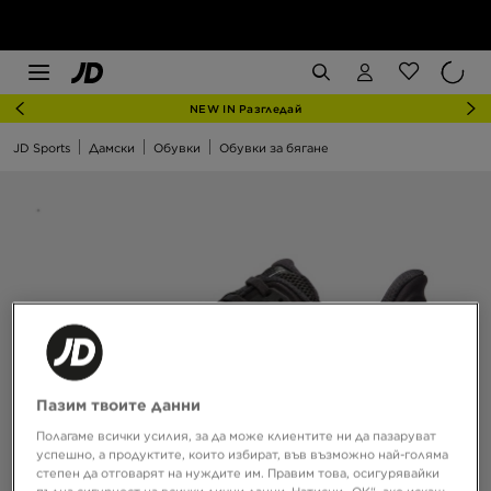
NEW IN Разгледай
JD Sports
Дамски
Обувки
Обувки за бягане
Пазим твоите данни
Полагаме всички усилия, за да може клиентите ни да пазаруват
успешно, а продуктите, които избират, във възможно най-голяма
степен да отговарят на нуждите им. Правим това, осигурявайки