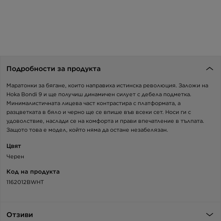
Подробности за продукта
Маратонки за бягане, които направиха истинска революция. Заложи на
Hoka Bondi 9 и ще получиш динамичен силует с дебела подметка.
Минималистичната лицева част контрастира с платформата, а
разцветката в бяло и черно ще се впише във всеки сет. Носи ги с
удоволствие, наслади се на комфорта и прави впечатление в тълпата.
Защото това е модел, който няма да остане незабелязан.
Цвят
Черен
Код на продукта
1162012BWHT
Отзиви