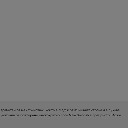
зработен от мек трикотаж, който е гладък от външната страна и е пухкав
се допълва от повторено многократно лого Nike Swoosh в сребристо. Може