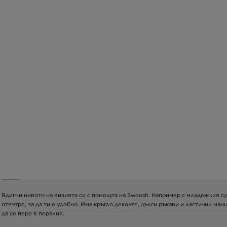
Вдигни нивото на визията си с помощта на Swoosh. Например с младежкия суич
отвътре, за да ти е удобно. Има кръгло деколте, дълги ръкави и ластични м
да се пере в пералня.