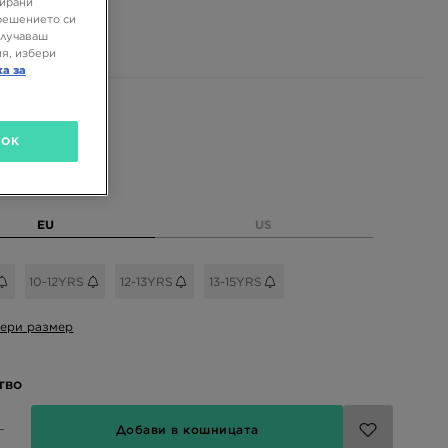
зирани
 €
решението си
 ЛВ.
олучаваш
я, избери
ка за
 цветове
OK
размер
EU
US
10-12YRS
12-13YRS
13-15YRS
ери размер
тво
Добави в кошницата