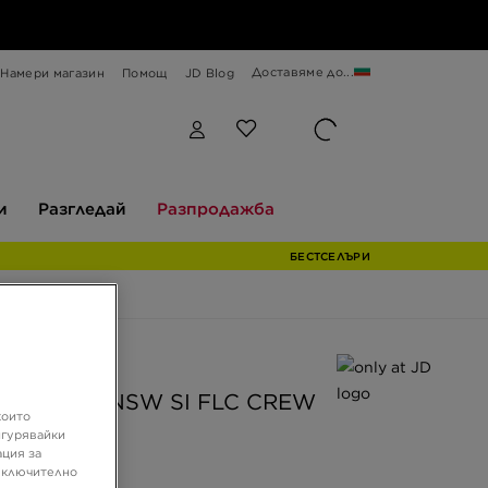
Доставяме до...
Намери магазин
Помощ
JD Blog
Разгледай
Разпродажба
и
Разгледай
Разпродажба
БЕСТСЕЛЪРИ
JD
СУИТЧЪР NSW SI FLC CREW
които
игурявайки
ация за
 включително