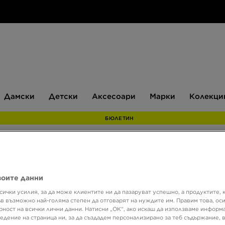
Дамски
Детски
Аксесоари
Марки
Дамски
Детски
Аксесоари
Марки
Колекци
БЮЛЕТИН
Само в 
воите данни
NIKE 
сички усилия, за да може клиентите ни да пазаруват успешно, а продуктите, 
BB
ъв възможно най-голяма степен да отговарят на нуждите им. Правим това, ос
рност на всички лични данни. Натисни „ОК“, ако искаш да използваме информ
едение на страница ни, за да създадем персонализирано за теб съдържание,