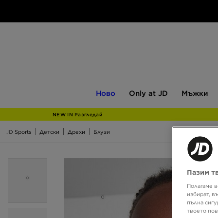
Ново
Only
Мъжки
Ново
Only at JD
Мъжки
at
JD
NEW IN Разгледай
JD Sports
Детски
Дрехи
Блузи
Пазим т
Полагаме в
избират, в
пълна сигу
твоето пов