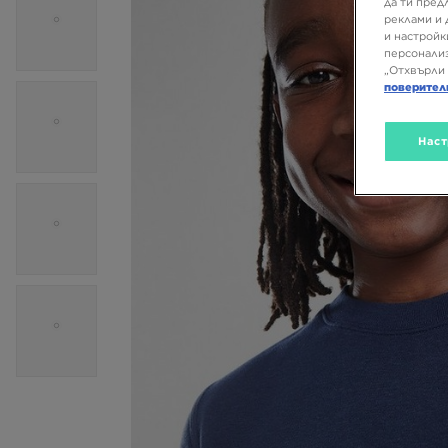
да ти пред
реклами и 
и настройк
персонализ
„Отхвърли 
поверител
Наст