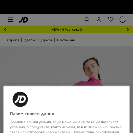
NEW IN Разгледай
JD Sports
Детски
Дрехи
Панталони
Пазим твоите данни
Полагаме всички усилия, за да може клиентите ни да пазаруват
успешно, а продуктите, които избират, във възможно най-голяма
степен да отговарят на нуждите им. Правим това, осигурявайки