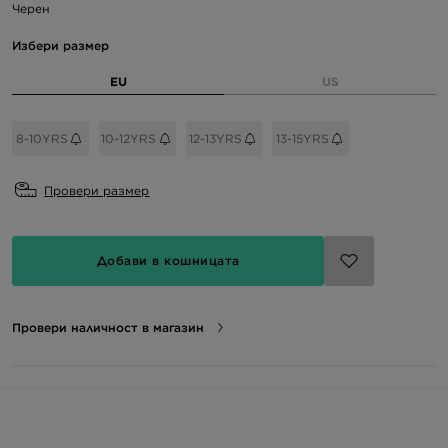
Черен
Избери размер
EU
US
8-10YRS
10-12YRS
12-13YRS
13-15YRS
Провери размер
Добави в кошницата
Провери наличност в магазин