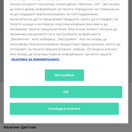
пълна сигурност на всички лични данни. Натисни „ОК“, ако искаш
да използваме информация за твоето поведение на страница ни,
за да създадем персонализирано за теб съдържание,
включително да ти предлагаме продукти, които да отговарят на
твоите нужди и интереси, персонализирани реклами и да
запазваме твоите предпочитания. Във всеки момент можеш да
промениш решението си и настройките за файловете
„бисквитки“, като избереш: „Настройки“. Ако не искаш да
получаваш персонализирани продуктови предложения, които да
отговарят на твоите предпочитания, избери „Отхвърли всички“.
Ако искаш да получиш повече информация, прочети нашата
политика за поверителност.
Настройки
1/5
NIKE ПАНТАЛОНИ (G)NSW FAV SWSH LEG BLK PANTS
OK
23,00 €
Отхвърли всички
44,98 ЛВ.
Налични Цветове