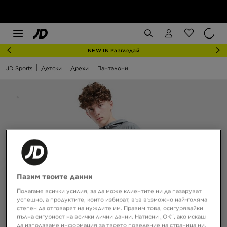
NEW IN Разгледай
JD Sports
Детски
Дрехи
Панталони
Пазим твоите данни
Полагаме всички усилия, за да може клиентите ни да пазаруват
успешно, а продуктите, които избират, във възможно най-голяма
степен да отговарят на нуждите им. Правим това, осигурявайки
пълна сигурност на всички лични данни. Натисни „ОК“, ако искаш
да използваме информация за твоето поведение на страница ни,