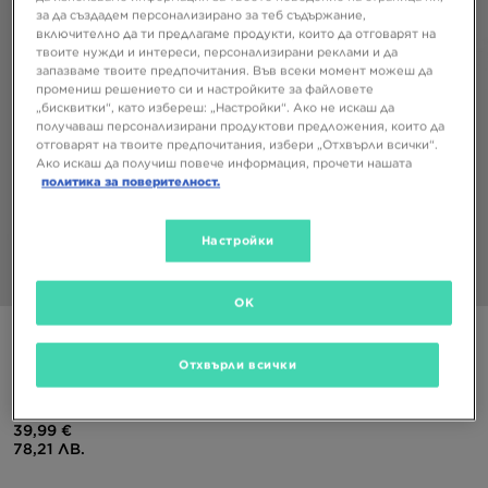
за да създадем персонализирано за теб съдържание,
включително да ти предлагаме продукти, които да отговарят на
твоите нужди и интереси, персонализирани реклами и да
запазваме твоите предпочитания. Във всеки момент можеш да
промениш решението си и настройките за файловете
„бисквитки“, като избереш: „Настройки“. Ако не искаш да
получаваш персонализирани продуктови предложения, които да
отговарят на твоите предпочитания, избери „Отхвърли всички“.
Ако искаш да получиш повече информация, прочети нашата
политика за поверителност.
Настройки
1/5
OK
Супер оферта
Отхвърли всички
NIKE ПАНТАЛОНИ K NSW CITY UTILITY EO FLC PANT
39,99 €
78,21 ЛВ.