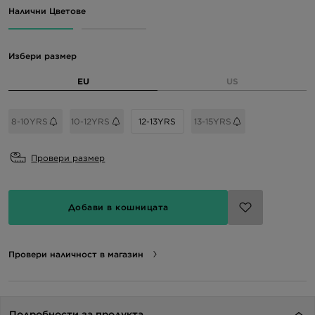
Налични Цветове
Избери размер
EU
US
8-10YRS
10-12YRS
12-13YRS
13-15YRS
Провери размер
Добави в кошницата
Провери наличност в магазин
Подробности за продукта