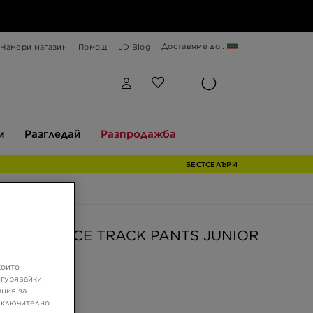
Доставяме до...
Намери магазин
Помощ
JD Blog
Разгледай
Разпродажба
и
Разгледай
Разпродажба
БЕСТСЕЛЪРИ
TECH FLEECE TRACK PANTS JUNIOR
които
 €
игурявайки
ация за
9 ЛВ.
 включително