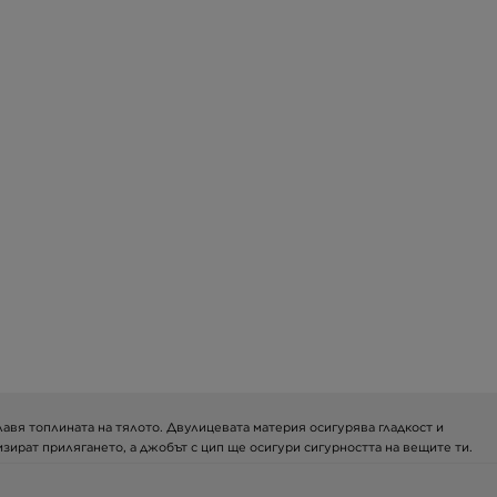
улавя топлината на тялото. Двулицевата материя осигурява гладкост и
зират прилягането, а джобът с цип ще осигури сигурността на вещите ти.