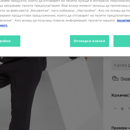
лагаме продукти, които да отговарят на твоите нужди и интереси, персонали
да запазваме твоите предпочитания. Във всеки момент можеш да промениш 
ите за файловете „бисквитки“, като избереш: „Настройки“. Ако не искаш да п
Налични
ирани продуктови предложения, които да отговарят на твоите предпочитани
всички“. Ако искаш да получиш повече информация, прочети нашата
полити
Черен
ност.
Избери 
ройки
Отхвърли всички
7-8YRS
Пров
Количес
Провери н