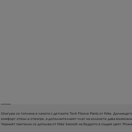
Осигури си топлина и лекота с детските Tech Fleece Pants от Nike. Долнище
комфорт отвън и отвътре, а допълнителният плат на коленете дава възможно
Черният панталон се допълва от Nike Swoosh на бедрото в същия цвят. Може