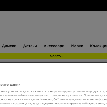
Дамски
Детски
Аксесоари
Марки
Дамски
Детски
Аксесоари
Марки
Колекци
БЮЛЕТИН
NIKE 
воите данни
сички усилия, за да може клиентите ни да пазаруват успешно, а продуктите, 
53,68
ъв възможно най-голяма степен да отговарят на нуждите им. Правим това, ос
рност на всички лични данни. Натисни „ОК“, ако искаш да използваме информ
104,9
едение на страница ни, за да създадем персонализирано за теб съдържание,