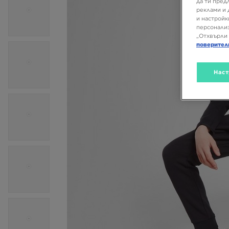
да ти пред
реклами и 
и настройк
персонализ
„Отхвърли 
поверител
Наст