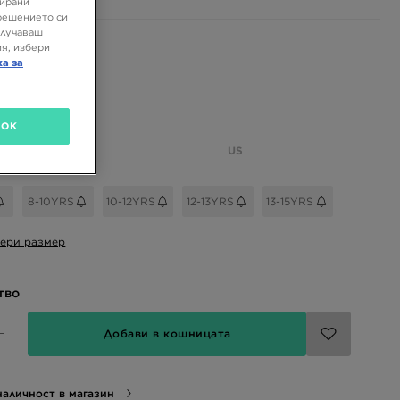
зирани
решението си
олучаваш
 цветове
я, избери
ка за
размер
OK
EU
US
8-10YRS
10-12YRS
12-13YRS
13-15YRS
ери размер
тво
Добави в кошницата
аличност в магазин