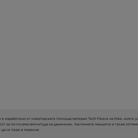
то е изработено от новаторската топлеща материя Tech Fleece на Nike, която 
ст за по-голяма амплитуда на движение. Ластичните маншети и талия оптими
 да се пере в пералня.