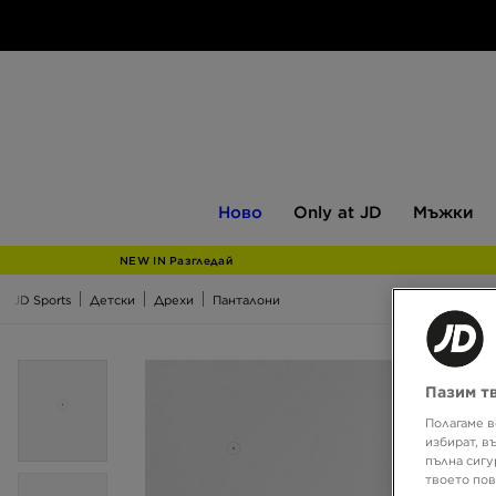
Ново
Only
Мъжки
Ново
Only at JD
Мъжки
at
JD
NEW IN Разгледай
JD Sports
Детски
Дрехи
Панталони
Пазим т
Полагаме в
избират, в
пълна сигу
твоето пов