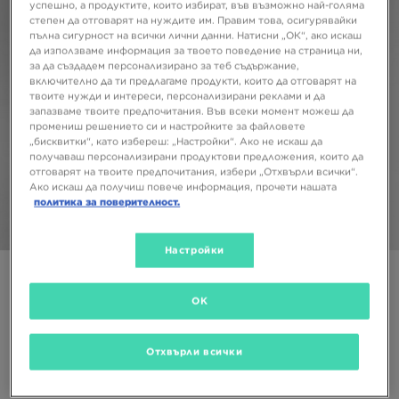
успешно, а продуктите, които избират, във възможно най-голяма
степен да отговарят на нуждите им. Правим това, осигурявайки
пълна сигурност на всички лични данни. Натисни „ОК“, ако искаш
да използваме информация за твоето поведение на страница ни,
за да създадем персонализирано за теб съдържание,
включително да ти предлагаме продукти, които да отговарят на
твоите нужди и интереси, персонализирани реклами и да
запазваме твоите предпочитания. Във всеки момент можеш да
промениш решението си и настройките за файловете
„бисквитки“, като избереш: „Настройки“. Ако не искаш да
получаваш персонализирани продуктови предложения, които да
отговарят на твоите предпочитания, избери „Отхвърли всички“.
Ако искаш да получиш повече информация, прочети нашата
политика за поверителност.
1/5
Настройки
NIKE ТЕНИСКА ACAD23 SS TEE COOL GRY TEE
OK
12,78 €
25,00 ЛВ.
Отхвърли всички
Налични Цветове