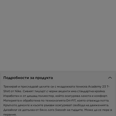
Подробности за продукта
Тренирай и преследвай целите си с младежката тениска Academy 23 T-
Shirt от Nike. Сивият тишърт с черни акценти има стандартна кройка.
Изработен е от дишащ полиестер, който осигурява лекота и комфорт.
Материята е обработена по технологията Dri-FIT, която отвежда потта.
Кръглото деколте и късите ръкави осигуряват свобода на движенията.
Дизайнът се допълва от бяло лого Swoosh на гърдите. Може да се пере в
пералня.