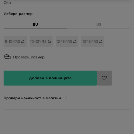
Сив
Избери размер
EU
US
8-10YRS
10-12YRS
12-13YRS
13-15YRS
Провери размер
Добави в кошницата
Провери наличност в магазин