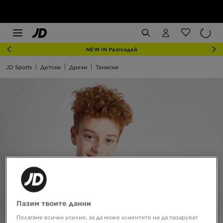
NEW IN Разгледай
JD Sports
Детски
Дрехи
Тениски
Пазим твоите данни
Полагаме всички усилия, за да може клиентите ни да пазаруват