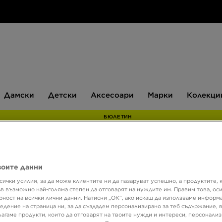
Дамски
Детски
Аксесоари
Марки
Дамски
Детски
Аксесоари
Марки
Колекци
БЮЛЕТИН
Супер о
воите данни
TIMB
сички усилия, за да може клиентите ни да пазаруват успешно, а продуктите, 
ъв възможно най-голяма степен да отговарят на нуждите им. Правим това, ос
рност на всички лични данни. Натисни „ОК“, ако искаш да използваме информ
едение на страница ни, за да създадем персонализирано за теб съдържание,
76,69
лагаме продукти, които да отговарят на твоите нужди и интереси, персонали