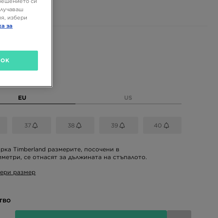
 ЛВ.
решението си
олучаваш
я, избери
ка за
 цветове
OK
размер
EU
US
37
38
39
40
рка Timberland размерите, посочени в
метри, се отнасят за дължината на стъпалото.
ери размер
тво