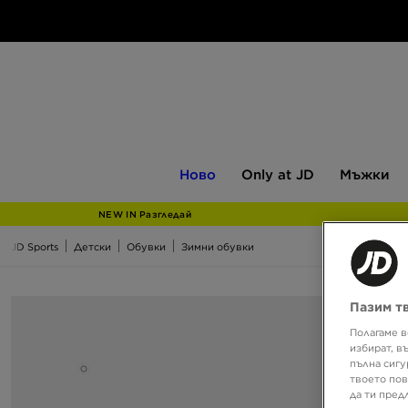
Ново
Only
Мъжки
Ново
Only at JD
Мъжки
at
JD
NEW IN Разгледай
JD Sports
Детски
Обувки
Зимни обувки
Пазим т
Полагаме в
избират, в
пълна сигу
твоето пов
да ти пред