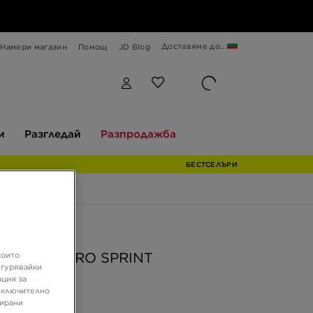
Доставяме до...
Намери магазин
Помощ
JD Blog
Разгледай
Разпродажба
и
Разгледай
Разпродажба
БЕСТСЕЛЪРИ
ферта
ERLAND EURO SPRINT
които
игурявайки
ация за
 включително
 €
зирани