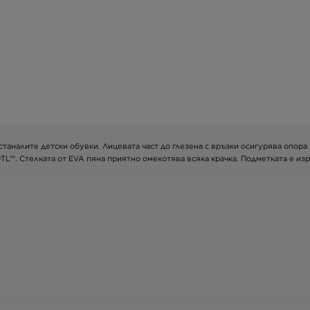
а останалите детски обувки. Лицевата част до глезена с връзки осигурява опо
TL™. Стелката от EVA пяна приятно омекотява всяка крачка. Подметката е и