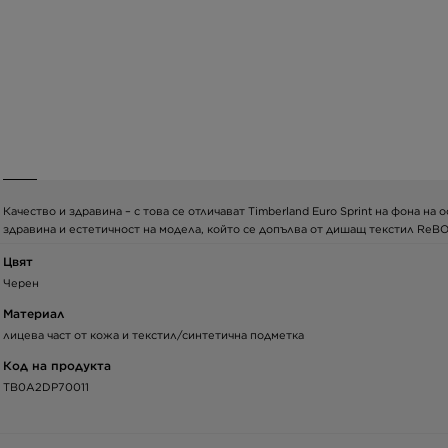
Качество и здравина – с това се отличават Timberland Euro Sprint на фона н
здравина и естетичност на модела, който се допълва от дишащ текстил ReBO
Цвят
Черен
Материал
лицева част от кожа и текстил/синтетична подметка
Код на продукта
TB0A2DP70011