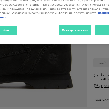
149,99
да запазваме твоите предпочитания. Във всеки момент можеш да промениш 
ите за файловете „бисквитки“, като избереш: „Настройки“. Ако не искаш да п
ирани продуктови предложения, които да отговарят на твоите предпочитани
всички“. Ако искаш да получиш повече информация, прочети нашата
полити
ност.
Налични
ройки
Отхвърли всички
Избери 
36
За ма
санти
Пров
Количес