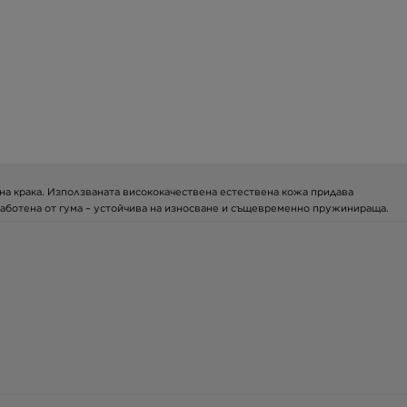
ра на крака. Използваната висококачествена естествена кожа придава
зработена от гума – устойчива на износване и същевременно пружинираща.