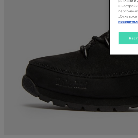
реклами и 
и настройк
персонализ
„Отхвърли 
поверител
Наст