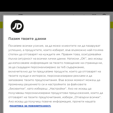
NEW IN Разгледай
JD Sports
Hoka Clifton 9
Пазим твоите данни
Полагаме всички усилия, за да може клиентите ни да пазаруват
Hoka Clifton 9
успешно, а продуктите, които избират, във възможно най-голяма
0 продукта
степен да отговарят на нуждите им. Правим това, осигурявайки
пълна сигурност на всички лични данни. Натисни „ОК“, ако искаш
да използваме информация за твоето поведение на страница ни,
Сортирай:
Препоръчани
Филтрирай
за да създадем персонализирано за теб съдържание,
включително да ти предлагаме продукти, които да отговарят на
твоите нужди и интереси, персонализирани реклами и да
запазваме твоите предпочитания. Във всеки момент можеш да
промениш решението си и настройките за файловете
„бисквитки“, като избереш: „Настройки“. Ако не искаш да
получаваш персонализирани продуктови предложения, които да
отговарят на твоите предпочитания, избери „Отхвърли всички“.
Ако искаш да получиш повече информация, прочети нашата
политика за поверителност.
Няма продукти за показване