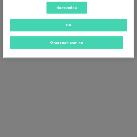
Промени критериите за търсене
или
изтрий избраните филтри
Настройки
OK
Отхвърли всички