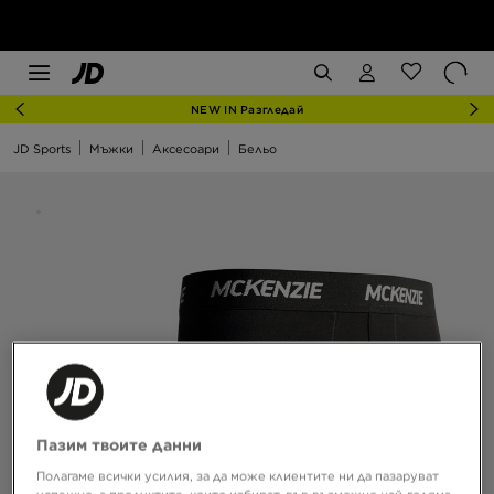
NEW IN Разгледай
JD Sports
Мъжки
Аксесоари
Бельо
Пазим твоите данни
Полагаме всички усилия, за да може клиентите ни да пазаруват