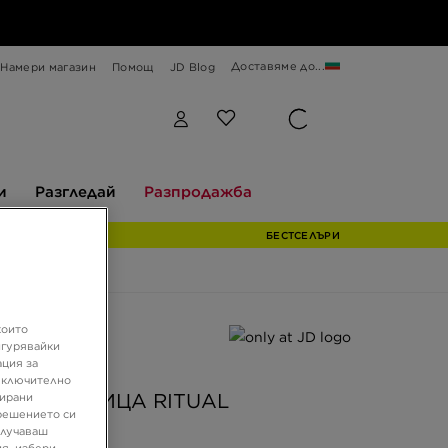
Доставяме до...
Намери магазин
Помощ
JD Blog
Разгледай
Разпродажба
и
Разгледай
Разпродажба
БЕСТСЕЛЪРИ
които
ферта
игурявайки
ация за
JD
 включително
RICH РАНИЦА RITUAL
зирани
решението си
олучаваш