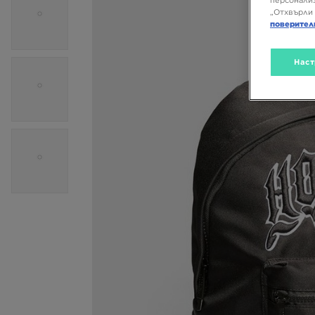
персонализ
„Отхвърли 
поверител
Наст