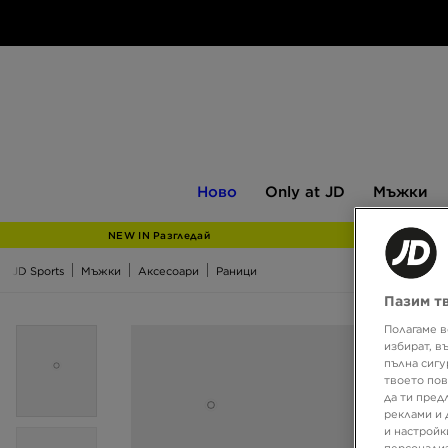
Ново
Only
Мъжки
Ново
Only at JD
Мъжки
at
JD
NEW IN Разгледай
JD Sports
Мъжки
Аксесоари
Раници
Пазим т
Полагаме в
избират, в
пълна сигу
твоето пов
да ти пред
реклами и 
и настройк