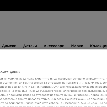
Дамски
Детски
Аксесоари
Марки
Дамски
Детски
Аксесоари
Марки
Колекци
БЮЛЕТИН
воите данни
сички усилия, за да може клиентите ни да пазаруват успешно, а продуктите, 
Супер о
ъв възможно най-голяма степен да отговарят на нуждите им. Правим това, ос
рност на всички лични данни. Натисни „ОК“, ако искаш да използваме информ
Само в 
едение на страница ни, за да създадем персонализирано за теб съдържание,
HOOD
лагаме продукти, които да отговарят на твоите нужди и интереси, персонали
да запазваме твоите предпочитания. Във всеки момент можеш да промениш 
ите за файловете „бисквитки“, като избереш: „Настройки“. Ако не искаш да п