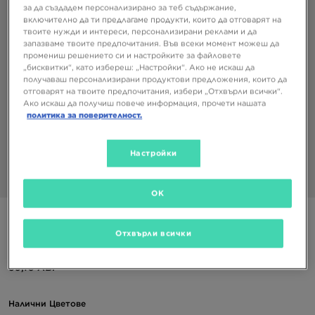
за да създадем персонализирано за теб съдържание,
включително да ти предлагаме продукти, които да отговарят на
твоите нужди и интереси, персонализирани реклами и да
запазваме твоите предпочитания. Във всеки момент можеш да
промениш решението си и настройките за файловете
„бисквитки“, като избереш: „Настройки“. Ако не искаш да
получаваш персонализирани продуктови предложения, които да
отговарят на твоите предпочитания, избери „Отхвърли всички“.
Ако искаш да получиш повече информация, прочети нашата
политика за поверителност.
Настройки
1/3
OK
NIKE ТОПКА NK PTCH TRAIN - FA25
Отхвърли всички
19,99 €
39,10 ЛВ.
Налични Цветове