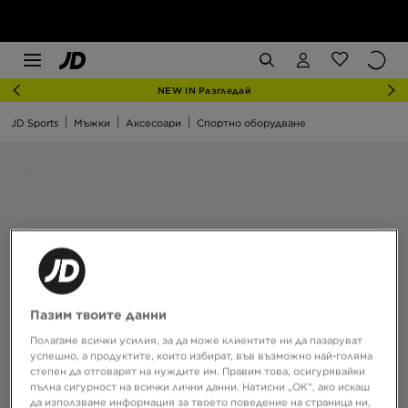
NEW IN Разгледай
JD Sports
Мъжки
Аксесоари
Спортно оборудване
Пазим твоите данни
Полагаме всички усилия, за да може клиентите ни да пазаруват
успешно, а продуктите, които избират, във възможно най-голяма
степен да отговарят на нуждите им. Правим това, осигурявайки
пълна сигурност на всички лични данни. Натисни „ОК“, ако искаш
да използваме информация за твоето поведение на страница ни,