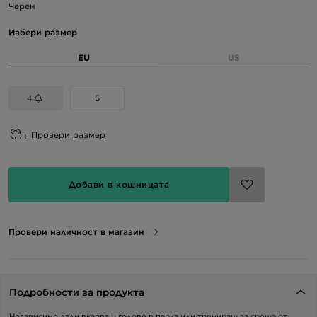
Черен
Избери размер
EU
US
4
5
Провери размер
Добави в кошницата
Провери наличност в магазин
Подробности за продукта
Независимо дали вкарваш голове в парка или тренираш за среща от