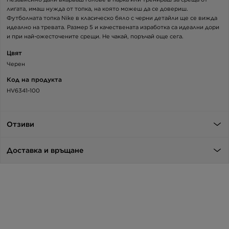
лигата, имаш нужда от топка, на която можеш да се довериш.
Футболната топка Nike в класическо бяло с черни детайли ще се вижда
идеално на тревата. Размер 5 и качествената изработка са идеални дори
и при най-ожесточените срещи. Не чакай, поръчай още сега.
Цвят
Черен
Код на продукта
HV6341-100
Отзиви
Доставка и връщане