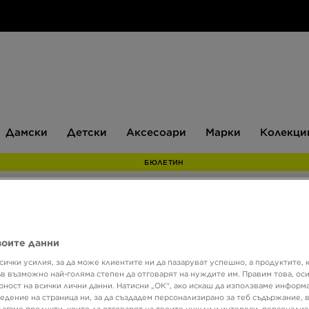
Дамски
Детски
Аксесоари
Марки
Дамски
Детски
Аксесоари
Марки
Колекци
БЮЛЕТИН
Супер о
воите данни
Само в 
сички усилия, за да може клиентите ни да пазаруват успешно, а продуктите, 
MCKE
ъв възможно най-голяма степен да отговарят на нуждите им. Правим това, ос
рност на всички лични данни. Натисни „ОК“, ако искаш да използваме информ
SHOR
едение на страница ни, за да създадем персонализирано за теб съдържание,