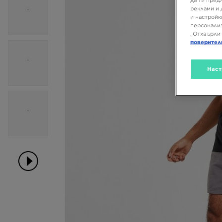
да ти пред
реклами и 
и настройк
персонализ
„Отхвърли 
поверител
Наст