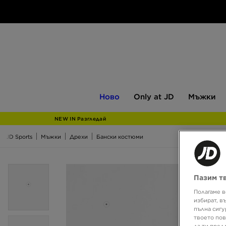
Ново
Only
Мъжки
Ново
Only at JD
Мъжки
at
JD
NEW IN Разгледай
JD Sports
Мъжки
Дрехи
Бански костюми
Пазим т
Полагаме в
избират, в
пълна сигу
твоето пов