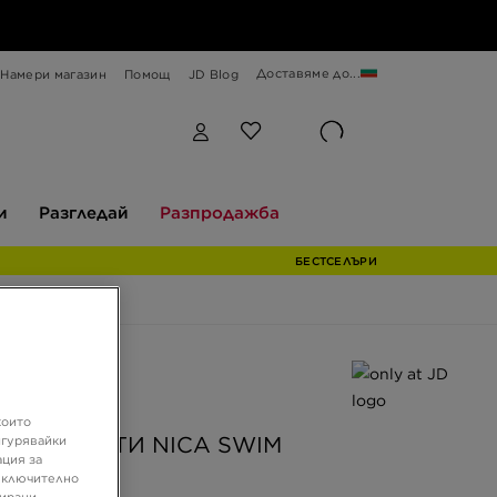
Доставяме до...
Намери магазин
Помощ
JD Blog
Разгледай
Разпродажба
и
Разгледай
Разпродажба
БЕСТСЕЛЪРИ
ферта
JD
които
NZIE ШОРТИ NICA SWIM
игурявайки
ация за
T BL
 включително