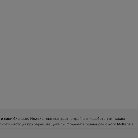
 и сиви блокове. Моделът със стандартна кройка е изработен от гладка,
алното място да прибереш вещите си. Моделът е брандиран с лого McKenzie