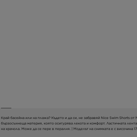
Край басейна или на плажа? Където и да си, не забравяй Nice Swim Shorts от
бързосъхнеща материя, която осигурява лекота и комфорт. Ластичната лента
на крачола. Може да се пере в пералня. | Моделът на снимката е с височина 1