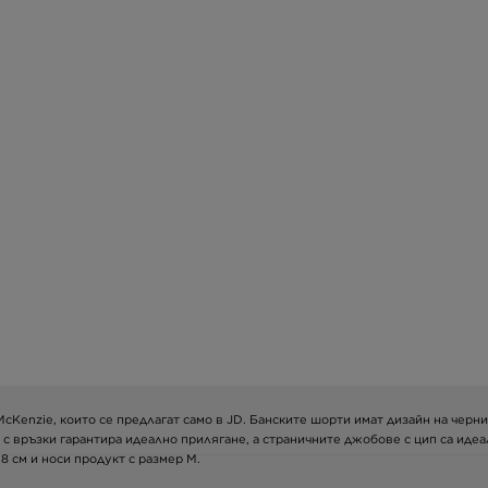
 McKenzie, които се предлагат само в JD. Банските шорти имат дизайн на черни
 с връзки гарантира идеално прилягане, а страничните джобове с цип са иде
78 см и носи продукт с размер M.