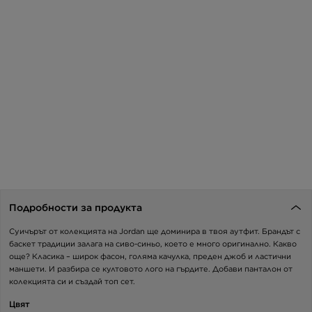
Подробности за продукта
Суичърът от колекцията на Jordan ще доминира в твоя аутфит. Брандът с
баскет традиции залага на сиво-синьо, което е много оригинално. Какво
още? Класика – широк фасон, голяма качулка, преден джоб и ластични
маншети. И разбира се култовото лого на гърдите. Добави панталон от
колекцията си и създай топ сет.
Цвят