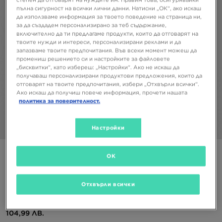
пълна сигурност на всички лични данни. Натисни „ОК“, ако искаш
да използваме информация за твоето поведение на страница ни,
за да създадем персонализирано за теб съдържание,
включително да ти предлагаме продукти, които да отговарят на
твоите нужди и интереси, персонализирани реклами и да
запазваме твоите предпочитания. Във всеки момент можеш да
промениш решението си и настройките за файловете
„бисквитки“, като избереш: „Настройки“. Ако не искаш да
получаваш персонализирани продуктови предложения, които да
отговарят на твоите предпочитания, избери „Отхвърли всички“.
Ако искаш да получиш повече информация, прочети нашата
политика за поверителност.
Настройки
1/5
Супер оферта
OK
JORDAN СУИТЧЪР С КАЧУЛКА JORDAN SPORT
CROSSOVER
Отхвърли всички
53,68 €
104,99 ЛВ.