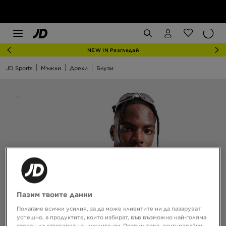
NEW IN Разгледай
JD Sports
Мъжки
Дрехи
Блузи
Пазим твоите данни
Полагаме всички усилия, за да може клиентите ни да пазаруват
успешно, а продуктите, които избират, във възможно най-голяма
степен да отговарят на нуждите им. Правим това, осигурявайки