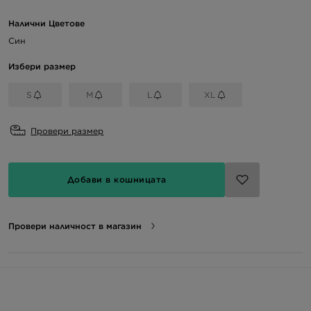
Налични Цветове
Син
Избери размер
S
M
L
XL
Провери размер
Добави в кошницата
Провери наличност в магазин