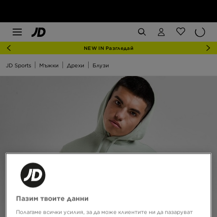
NEW IN Разгледай
JD Sports
Мъжки
Дрехи
Блузи
Пазим твоите данни
Полагаме всички усилия, за да може клиентите ни да пазаруват