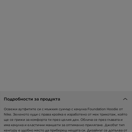
Подробности за продукта
Освежи аутфитите си с мъжкия суичър с качулка Foundation Hoodie от
Nike. Зеленото худи с права кройка е изработено от мек трикотаж, който
ще се грижи за комфорта ти през целия ден. Облича се през главата и
има качулка и еластични маншети за оптимално прилягане. Джобът тип
кенгуру е удобно място да прибереш нещата си. Дизайнът се допълва от