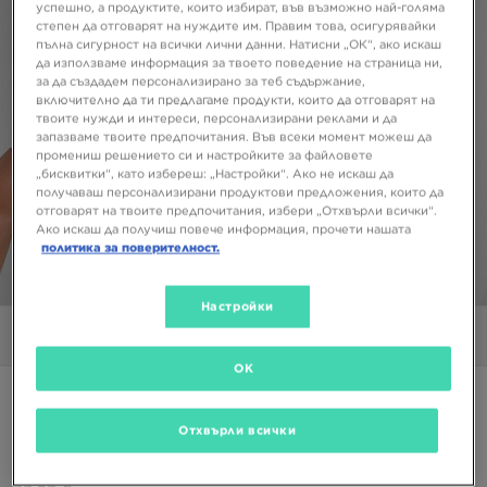
успешно, а продуктите, които избират, във възможно най-голяма
степен да отговарят на нуждите им. Правим това, осигурявайки
пълна сигурност на всички лични данни. Натисни „ОК“, ако искаш
да използваме информация за твоето поведение на страница ни,
за да създадем персонализирано за теб съдържание,
включително да ти предлагаме продукти, които да отговарят на
твоите нужди и интереси, персонализирани реклами и да
запазваме твоите предпочитания. Във всеки момент можеш да
промениш решението си и настройките за файловете
„бисквитки“, като избереш: „Настройки“. Ако не искаш да
получаваш персонализирани продуктови предложения, които да
отговарят на твоите предпочитания, избери „Отхвърли всички“.
Ако искаш да получиш повече информация, прочети нашата
политика за поверителност.
1/5
Настройки
Снимки
Видео
OK
Супер оферта
NIKE СУИТЧЪР M NSW CLUB HOODIE PO BB
Отхвърли всички