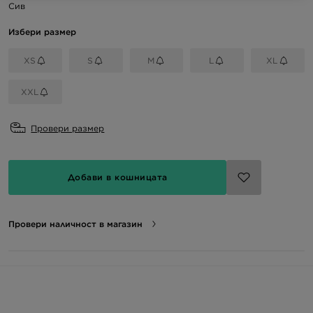
Сив
Избери размер
XS
S
M
L
XL
XXL
Провери размер
Добави в кошницата
Провери наличност в магазин