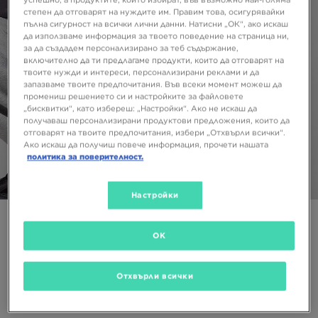
успешно, а продуктите, които избират, във възможно най-голяма
степен да отговарят на нуждите им. Правим това, осигурявайки
пълна сигурност на всички лични данни. Натисни „ОК“, ако искаш
да използваме информация за твоето поведение на страница ни,
за да създадем персонализирано за теб съдържание,
включително да ти предлагаме продукти, които да отговарят на
твоите нужди и интереси, персонализирани реклами и да
запазваме твоите предпочитания. Във всеки момент можеш да
промениш решението си и настройките за файловете
„бисквитки“, като избереш: „Настройки“. Ако не искаш да
получаваш персонализирани продуктови предложения, които да
отговарят на твоите предпочитания, избери „Отхвърли всички“.
Ако искаш да получиш повече информация, прочети нашата
политика за поверителност.
1/6
Настройки
NIKE СУИТЧЪР С КАЧУЛКА M NSW HYBRID FLC HOODIE
OK
48,57 €
95,00 ЛВ.
Отхвърли всички
Налични Цветове