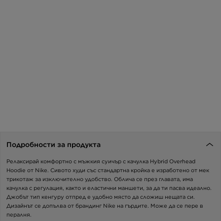
Подробности за продукта
Релаксирай комфортно с мъжкия суичър с качулка Hybrid Overhead
Hoodie от Nike. Сивото худи със стандартна кройка е изработено от мек
трикотаж за изключително удобство. Облича се през главата, има
качулка с регулация, както и еластични маншети, за да ти пасва идеално.
Джобът тип кенгуру отпред е удобно място да сложиш нещата си.
Дизайнът се допълва от брандинг Nike на гърдите. Може да се пере в
пералня.