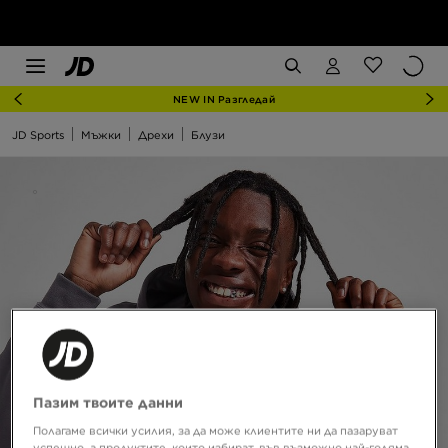
NEW IN Разгледай
JD Sports
Мъжки
Дрехи
Блузи
Пазим твоите данни
Полагаме всички усилия, за да може клиентите ни да пазаруват