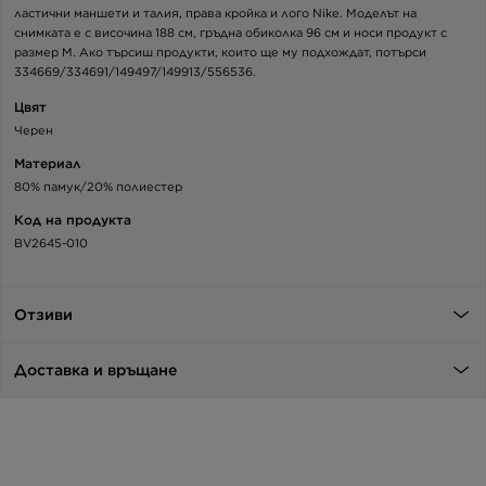
ластични маншети и талия, права кройка и лого Nike. Моделът на
снимката е с височина 188 см, гръдна обиколка 96 см и носи продукт с
размер M. Ако търсиш продукти, които ще му подхождат, потърси
334669/334691/149497/149913/556536.
Цвят
Черен
Материал
80% памук/20% полиестер
Код на продукта
BV2645-010
Отзиви
Доставка и връщане