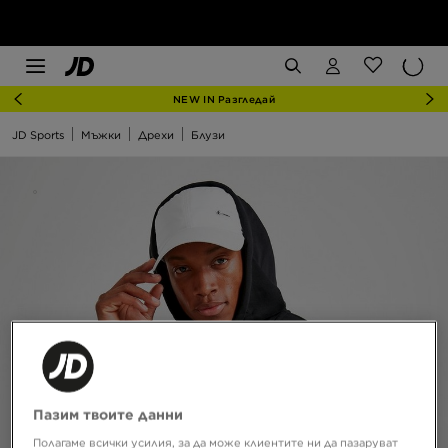
NEW IN Разгледай
JD Sports
Мъжки
Дрехи
Блузи
Пазим твоите данни
Полагаме всички усилия, за да може клиентите ни да пазаруват