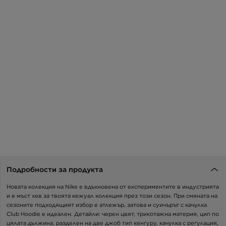
Подробности за продукта
Новата колекция на Nike е вдъхновена от експериментите в индустрията
и е мъст хев за твоята кежуал колекция през този сезон. При смяната на
сезоните подходящият избор е атлежър, затова и суичърът с качулка
Club Hoodie е идеален. Детайли: черен цвят, трикотажна материя, цип по
цялата дължина, разделен на две джоб тип кенгуру, качулка с регулация,