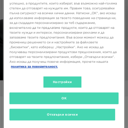
успешно, а продуктите, които избират, във възможно най-голяма
степен да отговарят на нуждите им. Правим това, осигурявайки
пълна сигурност на всички лични данни. Натисни „ОК“, ако искаш
да използваме информация за твоето поведение на страница ни,
за да създадем персонализирано за теб съдържание,
включително да ти предлагаме продукти, които да отговарят на
твоите нужди и интереси, персонализирани реклами и да
запазваме твоите предпочитания. Във всеки момент можеш да
промениш решението си и настройките за файловете
„бисквитки“, като избереш: „Настройки“. Ако не искаш да
получаваш персонализирани продуктови предложения, които да
отговарят на твоите предпочитания, избери „Отхвърли всички“.
Ако искаш да получиш повече информация, прочети нашата
политика за поверителност.
1/5
Настройки
Снимки
Видео
OK
Супер оферта
NIKE СУИТЧЪР С ЦИП SPORTSWEAR CLUB FLEECE
Отхвърли всички