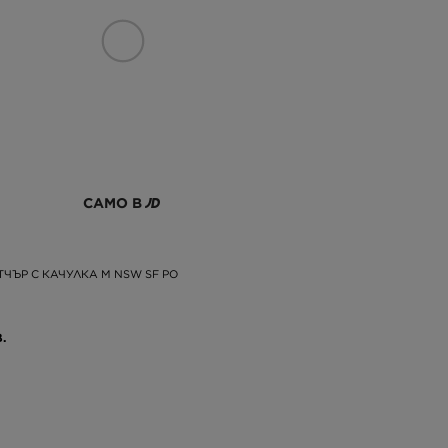
САМО В
ТЧЪР С КАЧУЛКА M NSW SF PO
.