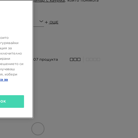
ислиш за
мъжки суичър с качулка
, който понякога
ОЩЕ
които
игурявайки
ация за
 включително
зирани
207 продукта
решението си
олучаваш
я, избери
ка за
OK