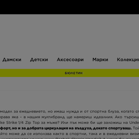
Дамски
Детски
Аксесоари
Марки
Дамски
Детски
Аксесоари
Марки
Колекци
БЮЛЕТИН
модел за ежедневието, но имаш нужда и от спортна блуза, когато 
и права яка – в нашия мултибранд ще намериш идеалния. Ако търси
ke Strike 1/4 Zip Top за мъже? Или пък може би ще заложиш на Unde
форт, но и за добрата циркулация на въздуха, докато спортуваш.
Той
ойто може да се използва както в спортни, така и в ежедневни визи