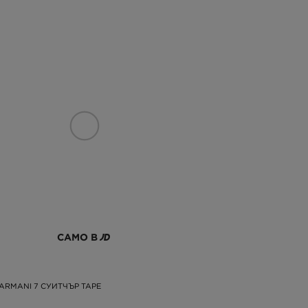
САМО В
ARMANI 7 СУИТЧЪР TAPE