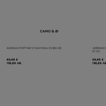
САМО В
ADIDAS СУИТЧЪР С КАЧУЛКА CS BD HD
JORDAN С
ST FZ
69,99 €
69,99 €
136,89 ЛВ.
136,89 ЛВ