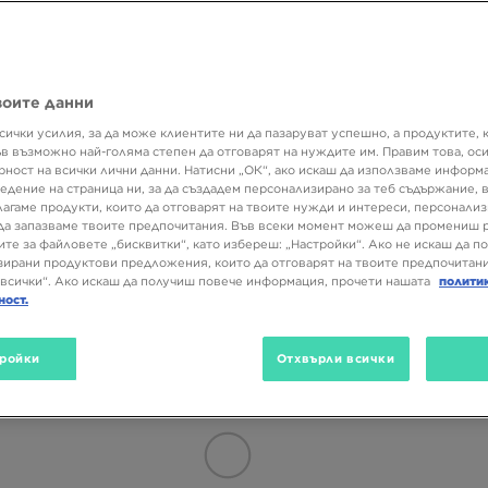
а класическото мъжко худи Reebok Classic Hoodie? А може би си м
s Originals Adventure Polar Fleece Track Jacket.
Размер
Цвят
Вид
воите данни
сички усилия, за да може клиентите ни да пазаруват успешно, а продуктите, 
ъв възможно най-голяма степен да отговарят на нуждите им. Правим това, ос
рност на всички лични данни. Натисни „ОК“, ако искаш да използваме информ
едение на страница ни, за да създадем персонализирано за теб съдържание,
лагаме продукти, които да отговарят на твоите нужди и интереси, персонали
да запазваме твоите предпочитания. Във всеки момент можеш да промениш 
ите за файловете „бисквитки“, като избереш: „Настройки“. Ако не искаш да п
ирани продуктови предложения, които да отговарят на твоите предпочитани
всички“. Ако искаш да получиш повече информация, прочети нашата
полити
ност.
ройки
Отхвърли всички