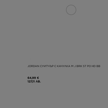
JORDAN СУИТЧЪР С КАЧУЛКА M J BRK ST PO HD BB
64,99 €
127,11 ЛВ.