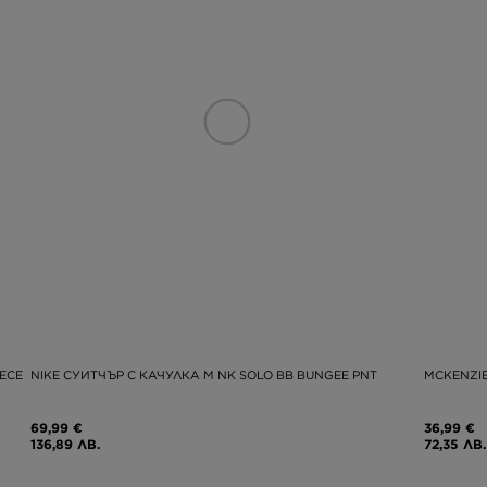
ECE
NIKE СУИТЧЪР С КАЧУЛКА M NK SOLO BB BUNGEE PNT
MCKENZIE
69,99 €
36,99 €
136,89 ЛВ.
72,35 ЛВ.