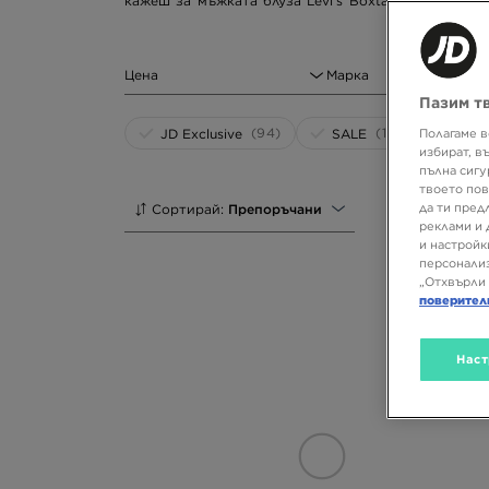
кажеш за мъжката блуза Levi's Boxtab Crew или з
може да замени якето? Тогава разгледай модела adida
Цена
Марка
Пазим т
(94)
(146)
JD Exclusive
SALE
Полагаме в
избират, в
пълна сигу
твоето пов
да ти пред
Сортирай:
Препоръчани
реклами и 
и настройк
персонализ
„Отхвърли 
поверител
Наст