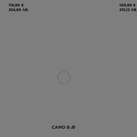
119,99 €
109,99 €
234,68 ЛВ.
215,12 ЛВ
САМО В