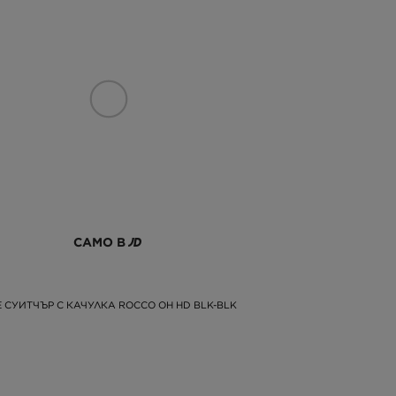
САМО В
 СУИТЧЪР С КАЧУЛКА ROCCO OH HD BLK-BLK