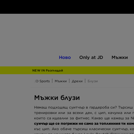
Ново
Only
Мъжки
Ново
Only at JD
Мъжки
at
JD
NEW IN Разгледай
JD Sports
Мъжки
Дрехи
Блузи
Мъжки блузи
Нямаш подходящ суитчър в гардероба си? Търсиш 
тренировки или за всеки ден, с цип, качулка ил
които са идеални за фитнес. Какво ще кажеш за Ni
суичър ще се погрижи не само за топлинния ти ком
къс цип. Ако обаче търсиш класически суитчър, к