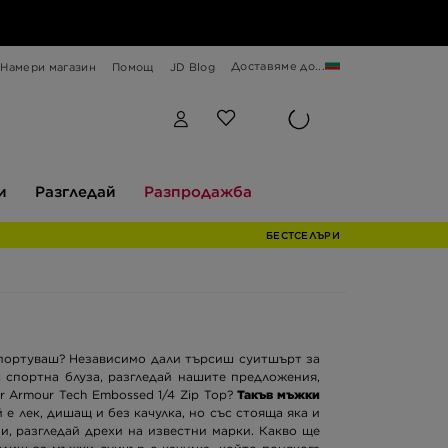
Доставяме до...
Намери магазин
Помощ
JD Blog
Разгледай
Разпродажба
и
Разгледай
Разпродажба
БЕСТСЕЛЪРИ
спортуваш? Независимо дали търсиш суитшърт за
ш спортна блуза, разгледай нашите предложения,
r Armour Tech Embossed 1/4 Zip Top?
Такъв мъжки
 е лек, дишащ и без качулка, но със стояща яка и
и, разгледай дрехи на известни марки. Какво ще