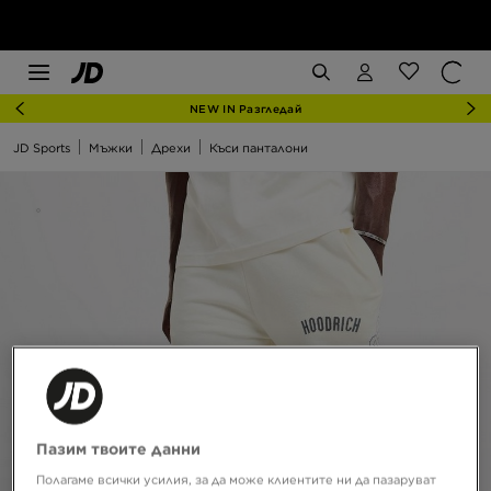
NEW IN Разгледай
JD Sports
Мъжки
Дрехи
Къси панталони
Пазим твоите данни
Полагаме всички усилия, за да може клиентите ни да пазаруват