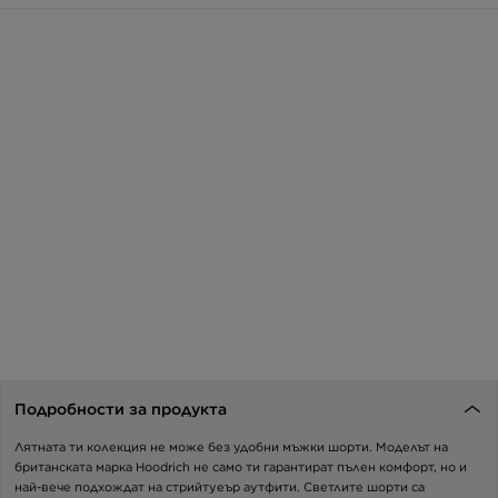
Подробности за продукта
Лятната ти колекция не може без удобни мъжки шорти. Моделът на
британската марка Hoodrich не само ти гарантират пълен комфорт, но и
най-вече подхождат на стрийтуеър аутфити. Светлите шорти са