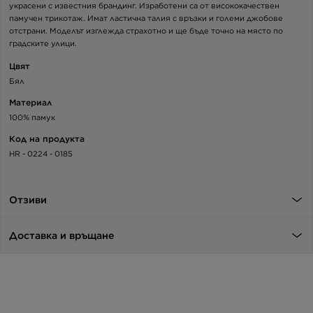
украсени с известния брандинг. Изработени са от висококачествен
памучен трикотаж. Имат ластична талия с връзки и големи джобове
отстрани. Моделът изглежда страхотно и ще бъде точно на място по
градските улици.
Цвят
Бял
Материал
100% памук
Код на продукта
HR - 0224 - 0185
Отзиви
Доставка и връщане