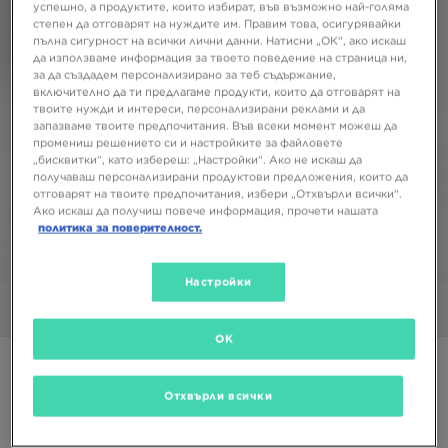
успешно, а продуктите, които избират, във възможно най-голяма
степен да отговарят на нуждите им. Правим това, осигурявайки
пълна сигурност на всички лични данни. Натисни „ОК“, ако искаш
да използваме информация за твоето поведение на страница ни,
за да създадем персонализирано за теб съдържание,
включително да ти предлагаме продукти, които да отговарят на
твоите нужди и интереси, персонализирани реклами и да
запазваме твоите предпочитания. Във всеки момент можеш да
промениш решението си и настройките за файловете
„бисквитки“, като избереш: „Настройки“. Ако не искаш да
получаваш персонализирани продуктови предложения, които да
отговарят на твоите предпочитания, избери „Отхвърли всички“.
Ако искаш да получиш повече информация, прочети нашата
политика за поверителност.
1/6
Настройки
Снимки
Видео
OK
Супер оферта
Само в JD
Отхвърли всички
HOODRICH ШОРТИ TYCOON V2