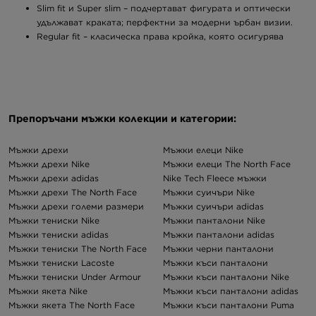
Slim fit и Super slim – подчертават фигурата и оптически
удължават краката; перфектни за модерни ърбан визии.
Regular fit – класическа права кройка, която осигурява
баланс и пасва на всякакъв тип тяло; подходяща за по-
елегантни сетове.
Relaxed fit и по-широки крачоли – намигване към 90-те и
максимален комфорт; ключов елемент в оувърсайз
аутфити.
Препоръчани мъжки колекции и категории:
Джогъри – перфектни за спортни и стрийтуеър визии;
меката материя приляга удобно, а стеснените крачоли с
ластик подчертават любимите ти маратонки.
Мъжки дрехи
Мъжки елеци Nike
Мъжки дрехи Nike
Мъжки елеци The North Face
Материи, десени и детайли на мъжките панталони
Мъжки дрехи adidas
Nike Tech Fleece мъжки
Мъжки дрехи The North Face
Мъжки суичъри Nike
Детайлите правят визията, затова именно текстурата на тъканта
Мъжки дрехи големи размери
Мъжки суичъри adidas
и цветовете определят крайния вайб на аутфита ти.
Модерните
Мъжки тениски Nike
Мъжки панталони Nike
мъжки панталони този сезон не са само от гладки материи –
Мъжки тениски adidas
Мъжки панталони adidas
актуални са и изразителни структури като рипсено кадифе
, лен
Мъжки тениски The North Face
Мъжки черни панталони
или практични смеси от памук с еластан за по-добро прилягане.
Мъжки тениски Lacoste
Мъжки къси панталони
Ако търсиш база за минималистични визии,
черните мъжки
Мъжки тениски Under Armour
Мъжки къси панталони Nike
панталони
(включително класически черни дънки) са абсолютен
Мъжки якета Nike
Мъжки къси панталони adidas
мъст хев, който можеш да комбинираш с всичко. За феновете на
класическия деним незаменими са сините модели, а
Мъжки якета The North Face
Мъжки къси панталони Puma