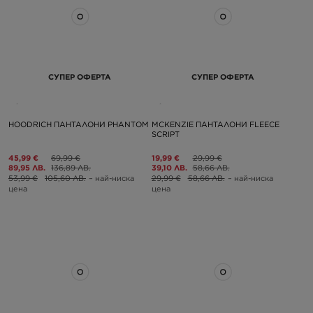
СУПЕР ОФЕРТА
СУПЕР ОФЕРТА
HOODRICH ПАНТАЛОНИ PHANTOM
MCKENZIE ПАНТАЛОНИ FLEECE
SCRIPT
45,99 €
69,99 €
19,99 €
29,99 €
89,95 ЛВ.
136,89 ЛВ.
39,10 ЛВ.
58,66 ЛВ.
53,99 €
105,60 ЛВ.
– най-ниска
29,99 €
58,66 ЛВ.
– най-ниска
цена
цена