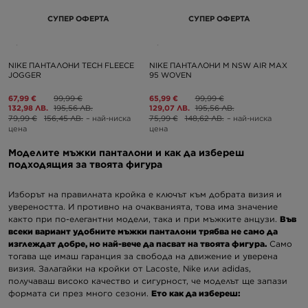
СУПЕР ОФЕРТА
СУПЕР ОФЕРТА
NIKE ПАНТАЛОНИ TECH FLEECE
NIKE ПАНТАЛОНИ M NSW AIR MAX
JOGGER
95 WOVEN
67,99 €
99,99 €
65,99 €
99,99 €
132,98 ЛВ.
195,56 ЛВ.
129,07 ЛВ.
195,56 ЛВ.
79,99 €
156,45 ЛВ.
– най-ниска
75,99 €
148,62 ЛВ.
– най-ниска
цена
цена
Моделите мъжки панталони и как да избереш
подходящия за твоята фигура
Изборът на правилната кройка е ключът към добрата визия и
увереността. И противно на очакванията, това има значение
както при по-елегантни модели, така и при мъжките анцузи.
Във
всеки вариант удобните мъжки панталони трябва не само да
изглеждат добре, но най-вече да пасват на твоята фигура.
Само
тогава ще имаш гаранция за свобода на движение и уверена
визия. Залагайки на кройки от Lacoste, Nike или adidas,
получаваш високо качество и сигурност, че моделът ще запази
формата си през много сезони.
Ето как да избереш: