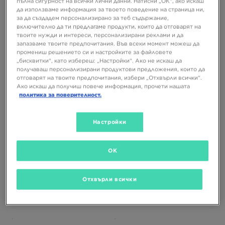
пълна сигурност на всички лични данни. Натисни „ОК“, ако искаш
да използваме информация за твоето поведение на страница ни,
за да създадем персонализирано за теб съдържание,
включително да ти предлагаме продукти, които да отговарят на
САМО В
САМО В
твоите нужди и интереси, персонализирани реклами и да
запазваме твоите предпочитания. Във всеки момент можеш да
промениш решението си и настройките за файловете
„бисквитки“, като избереш: „Настройки“. Ако не искаш да
ADIDAS ПАНТАЛОНИ CS BD PANT
NIKE ПАНТАЛОНИ M NK TCH MIX
получаваш персонализирани продуктови предложения, които да
JGGR
отговарят на твоите предпочитания, избери „Отхвърли всички“.
Ако искаш да получиш повече информация, прочети нашата
54,99 €
99,99 €
политика за поверителност.
107,55 ЛВ.
195,56 ЛВ.
Настройки
OK
Отхвърли всички
САМО В