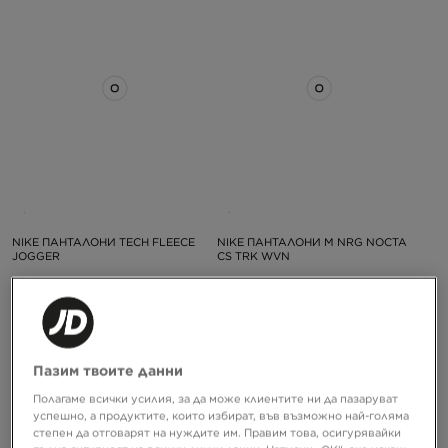
NIKE ПАНТАЛОНИ TECH FLEECE
NIKE ПАНТАЛОНИ M NRG NOCTA
JOGGER
CS TRK WVN
99,99 €
99,99 €
195,56 ЛВ.
195,56 ЛВ.
Пазим твоите данни
Полагаме всички усилия, за да може клиентите ни да пазаруват
успешно, а продуктите, които избират, във възможно най-голяма
степен да отговарят на нуждите им. Правим това, осигурявайки