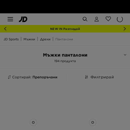
NEW IN Разгледай
JD Sports
Мъжки
Дрехи
Панталони
Мъжки панталони
194 продукта
Сортирай:
Препоръчани
Филтрирай