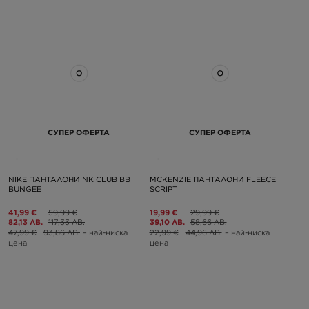
СУПЕР ОФЕРТА
СУПЕР ОФЕРТА
NIKE ПАНТАЛОНИ NK CLUB BB
MCKENZIE ПАНТАЛОНИ FLEECE
BUNGEE
SCRIPT
41,99 €
59,99 €
19,99 €
29,99 €
82,13 ЛВ.
117,33 ЛВ.
39,10 ЛВ.
58,66 ЛВ.
47,99 €
93,86 ЛВ.
– най-ниска
22,99 €
44,96 ЛВ.
– най-ниска
цена
цена