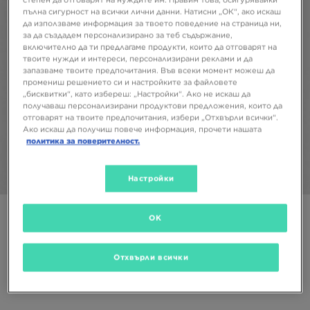
пълна сигурност на всички лични данни. Натисни „ОК“, ако искаш
да използваме информация за твоето поведение на страница ни,
за да създадем персонализирано за теб съдържание,
включително да ти предлагаме продукти, които да отговарят на
твоите нужди и интереси, персонализирани реклами и да
запазваме твоите предпочитания. Във всеки момент можеш да
промениш решението си и настройките за файловете
„бисквитки“, като избереш: „Настройки“. Ако не искаш да
получаваш персонализирани продуктови предложения, които да
отговарят на твоите предпочитания, избери „Отхвърли всички“.
Ако искаш да получиш повече информация, прочети нашата
политика за поверителност.
Настройки
1/5
Супер оферта
OK
ADIDAS ТЕНИСКА ICED LATTE
Отхвърли всички
21,99 €
43,01 ЛВ.