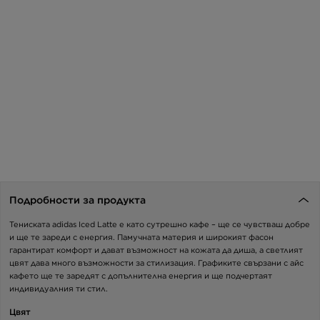
Подробности за продукта
Тениската adidas Iced Latte е като сутрешно кафе – ще се чувстваш добре
и ще те зареди с енергия. Памучната материя и широкият фасон
гарантират комфорт и дават възможност на кожата да диша, а светлият
цвят дава много възможности за стилизация. Графиките свързани с айс
кафето ще те заредят с допълнителна енергия и ще подчертаят
индивидуалния ти стил.
Цвят