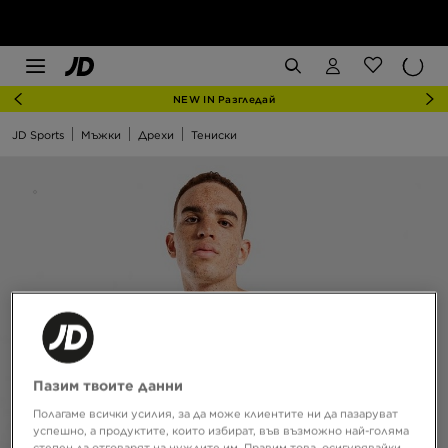
NEW IN Разгледай
JD Sports
Мъжки
Дрехи
Тениски
Пазим твоите данни
Полагаме всички усилия, за да може клиентите ни да пазаруват
успешно, а продуктите, които избират, във възможно най-голяма
степен да отговарят на нуждите им. Правим това, осигурявайки