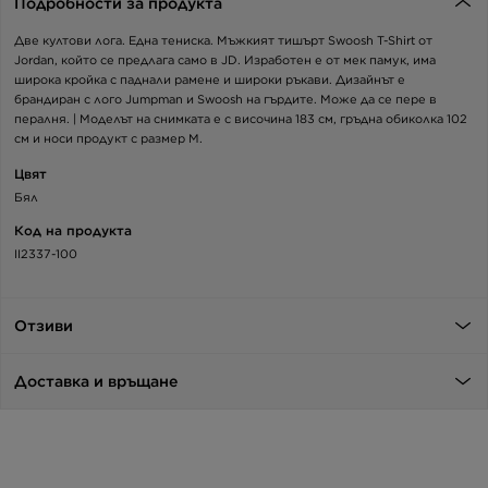
Подробности за продукта
Две култови лога. Една тениска. Мъжкият тишърт Swoosh T-Shirt от
Jordan, който се предлага само в JD. Изработен е от мек памук, има
широка кройка с паднали рамене и широки ръкави. Дизайнът е
брандиран с лого Jumpman и Swoosh на гърдите. Може да се пере в
пералня. | Моделът на снимката е с височина 183 см, гръдна обиколка 102
см и носи продукт с размер M.
Цвят
Бял
Код на продукта
II2337-100
Отзиви
Доставка и връщане