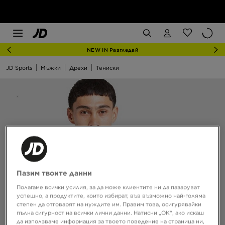
NEW IN Разгледай
JD Sports
Мъжки
Дрехи
Тениски
Пазим твоите данни
Полагаме всички усилия, за да може клиентите ни да пазаруват
успешно, а продуктите, които избират, във възможно най-голяма
степен да отговарят на нуждите им. Правим това, осигурявайки
пълна сигурност на всички лични данни. Натисни „ОК“, ако искаш
да използваме информация за твоето поведение на страница ни,