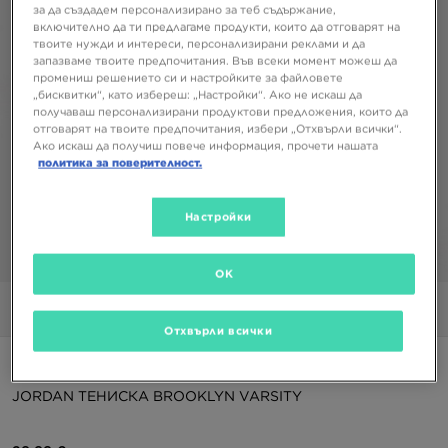
за да създадем персонализирано за теб съдържание,
включително да ти предлагаме продукти, които да отговарят на
твоите нужди и интереси, персонализирани реклами и да
запазваме твоите предпочитания. Във всеки момент можеш да
промениш решението си и настройките за файловете
„бисквитки“, като избереш: „Настройки“. Ако не искаш да
получаваш персонализирани продуктови предложения, които да
отговарят на твоите предпочитания, избери „Отхвърли всички“.
Ако искаш да получиш повече информация, прочети нашата
политика за поверителност.
Настройки
1/5
OK
Снимки
Видео
Отхвърли всички
Само в JD
JORDAN ТЕНИСКА BROOKLYN VARSITY