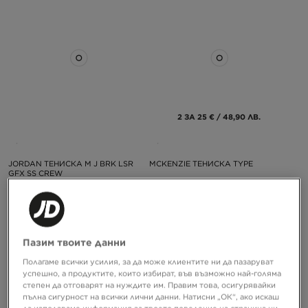
2 ЗА 25 € / 48,90 ЛВ.
JORDAN ТЕНИСКА M J BRK LSR
MCKENZIE ТЕНИСКА TYPE
GFX SS CREW
39,99 €
18,99 €
78,21 ЛВ.
37,14 ЛВ.
Пазим твоите данни
Полагаме всички усилия, за да може клиентите ни да пазаруват
успешно, а продуктите, които избират, във възможно най-голяма
степен да отговарят на нуждите им. Правим това, осигурявайки
пълна сигурност на всички лични данни. Натисни „ОК“, ако искаш