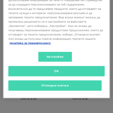
да използваме информация за твоето поведение на страница ни,
за да създадем персонализирано за теб съдържание,
включително да ти предлагаме продукти, които да отговарят на
твоите нужди и интереси, персонализирани реклами и да
2 ЗА 25 € / 48,90 ЛВ.
2 ЗА 40 € / 78,23 ЛВ.
запазваме твоите предпочитания. Във всеки момент можеш да
промениш решението си и настройките за файловете
„бисквитки“, като избереш: „Настройки“. Ако не искаш да
получаваш персонализирани продуктови предложения, които да
MCKENZIE ТЕНИСКА ELSTED
NIKE ТЕНИСКА SPORTSWEAR CLUB
отговарят на твоите предпочитания, избери „Отхвърли всички“.
Ако искаш да получиш повече информация, прочети нашата
политика за поверителност.
18,99 €
27,99 €
37,14 ЛВ.
54,74 ЛВ.
Настройки
OK
Отхвърли всички
САМО В
САМО В