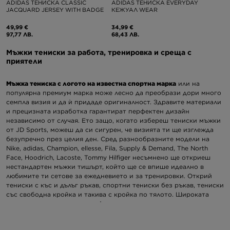
ADIDAS ТЕНИСКА CLASSIC
ADIDAS ТЕНИСКА EVERYDAY
JACQUARD JERSEY WITH BADGE
КЕЖУАЛ WEAR
49,99 €
34,99 €
97,77 ЛВ.
68,43 ЛВ.
Мъжки тениски за работа, тренировка и среща с
приятели
Мъжка тениска с логото на известна спортна марка
или на
популярна премиум марка може лесно да преобрази дори много
семпла визия и да ѝ придаде оригиналност. Здравите материали
и прецизната изработка гарантират перфектен дизайн
независимо от случая. Ето защо, когато избереш тениски мъжки
от JD Sports, можеш да си сигурен, че визията ти ще изглежда
безупречно през целия ден. Сред разнообразните модели на
Nike, adidas, Champion, ellesse, Fila, Supply & Demand, The North
Face, Hoodrich, Lacoste, Tommy Hilfiger несъмнено ще откриеш
нестандартен мъжки тишърт, който ще се впише идеално в
любимите ти сетове за ежедневието и за тренировки. Открий
тениски с къс и дълъг ръкав, спортни тениски без ръкав, тениски
със свободна кройка и такива с кройка по тялото. Широката
гама от цветове, материи и фасони ти дава възможност да
откриеш перфектната тениска, която да подхожда на случая.
Чудиш се какво да облечеш за работа, тренировка или за среща