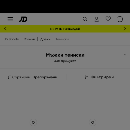
NEW IN Разгледай
JD Sports
Мъжки
Дрехи
Тениски
Мъжки тениски
448 продукта
Сортирай:
Препоръчани
Филтрирай