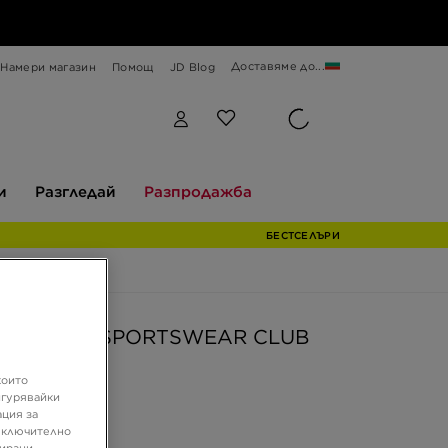
Доставяме до...
Намери магазин
Помощ
JD Blog
Разгледай
Разпродажба
и
Разгледай
Разпродажба
БЕСТСЕЛЪРИ
 ТЕНИСКА SPORTSWEAR CLUB
които
игурявайки
€
ация за
ЛВ.
 включително