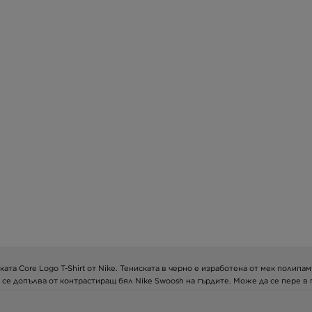
та Core Logo T-Shirt от Nike. Тениската в черно е изработена от мек полипа
 се допълва от контрастиращ бял Nike Swoosh на гърдите. Може да се пере в п