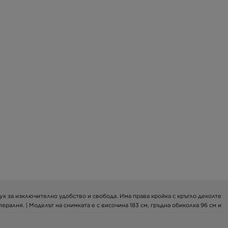
мук за изключително удобство и свобода. Има права кройка с кръгло деколте
ералня. | Моделът на снимката е с височина 183 см, гръдна обиколка 96 см и