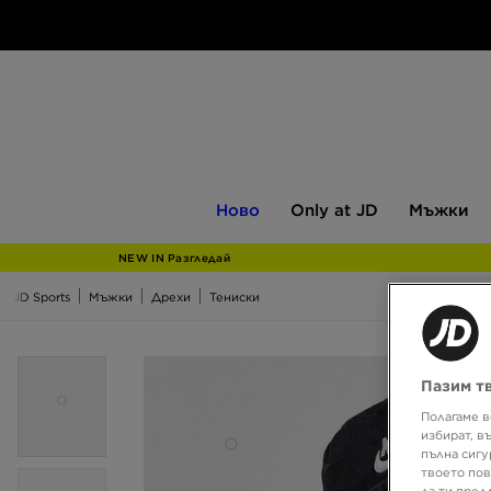
Ново
Only
Мъжки
Ново
Only at JD
Мъжки
at
JD
NEW IN Разгледай
JD Sports
Мъжки
Дрехи
Тениски
Пазим т
Полагаме в
избират, в
пълна сигу
твоето пов