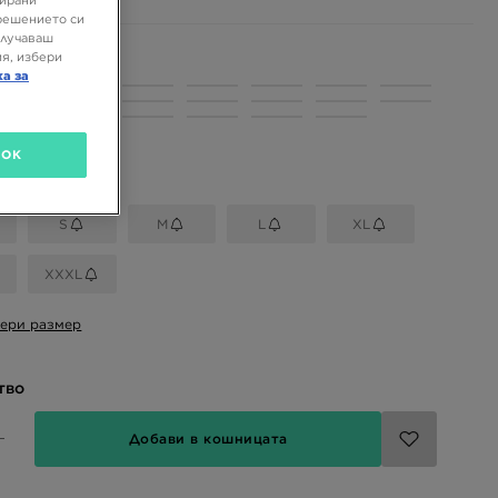
зирани
решението си
олучаваш
я, избери
 цветове
ка за
OK
размер
S
M
L
XL
XXXL
ери размер
тво
Добави в кошницата