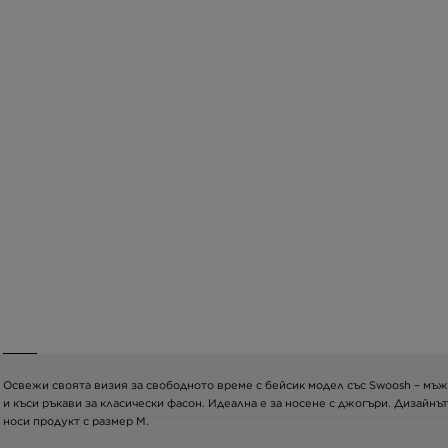
Освежи своята визия за свободното време с бейсик модел със Swoosh – мъжка
и къси ръкави за класически фасон. Идеална е за носене с джогъри. Дизайнът
носи продукт с размер M.