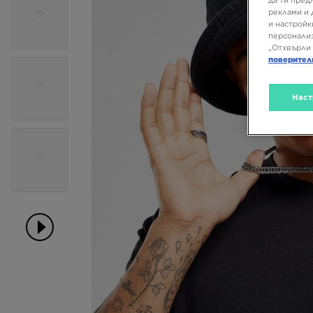
да ти пред
реклами и 
и настройк
персонализ
„Отхвърли 
поверител
Наст