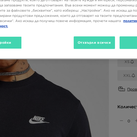
лагаме продукти, които да отговарят на твоите нужди и интереси, персонали
да запазваме твоите предпочитания. Във всеки момент можеш да промениш 
ите за файловете „бисквитки“, като избереш: „Настройки“. Ако не искаш да п
ирани продуктови предложения, които да отговарят на твоите предпочитани
Налични
всички“. Ако искаш да получиш повече информация, прочети нашата
полити
ност.
ройки
Отхвърли всички
Избери 
XS
XXL
Пров
Количес