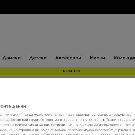
Дамски
Детски
Аксесоари
Марки
Дамски
Детски
Аксесоари
Марки
Колекци
БЮЛЕТИН
NIKE
воите данни
сички усилия, за да може клиентите ни да пазаруват успешно, а продуктите, 
ъв възможно най-голяма степен да отговарят на нуждите им. Правим това, ос
27,99 
рност на всички лични данни. Натисни „ОК“, ако искаш да използваме информ
54,74 
едение на страница ни, за да създадем персонализирано за теб съдържание,