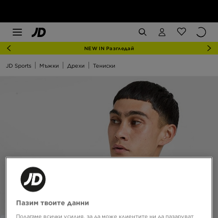
NEW IN Разгледай
JD Sports
Мъжки
Дрехи
Тениски
Пазим твоите данни
Полагаме всички усилия, за да може клиентите ни да пазаруват