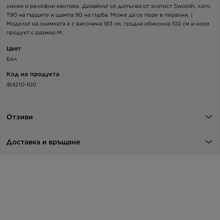
линии и релефни кантове. Дизайнът се допълва от златист Swoosh, лого
T90 на гърдите и щампа 90 на гърба. Може да се пере в пералня. |
Моделът на снимката е с височина 183 см, гръдна обиколка 102 см и носи
продукт с размер M.
Цвят
Бял
Код на продукта
IB4210-100
Отзиви
Доставка и връщане