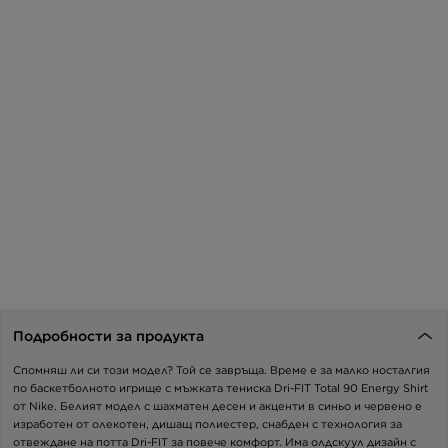
Подробности за продукта
Спомняш ли си този модел? Той се завръща. Време е за малко носталгия
по баскетболното игрище с мъжката тениска Dri-FIT Total 90 Energy Shirt
от Nike. Белият модел с шахматен десен и акценти в синьо и червено е
изработен от олекотен, дишащ полиестер, снабден с технология за
отвеждане на потта Dri-FIT за повече комфорт. Има олдскуул дизайн с