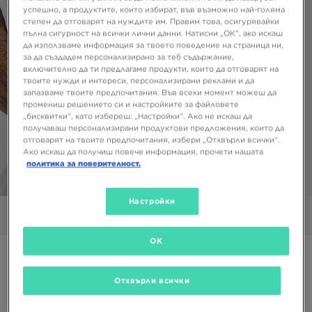
успешно, а продуктите, които избират, във възможно най-голяма
степен да отговарят на нуждите им. Правим това, осигурявайки
пълна сигурност на всички лични данни. Натисни „ОК“, ако искаш
да използваме информация за твоето поведение на страница ни,
за да създадем персонализирано за теб съдържание,
включително да ти предлагаме продукти, които да отговарят на
твоите нужди и интереси, персонализирани реклами и да
запазваме твоите предпочитания. Във всеки момент можеш да
промениш решението си и настройките за файловете
„бисквитки“, като избереш: „Настройки“. Ако не искаш да
получаваш персонализирани продуктови предложения, които да
отговарят на твоите предпочитания, избери „Отхвърли всички“.
Ако искаш да получиш повече информация, прочети нашата
политика за поверителност.
1/6
Настройки
Снимки
Видео
OK
Супер оферта
NIKE ТЕНИСКА M NK DF T90 ENERGY JSY 2
Отхвърли всички