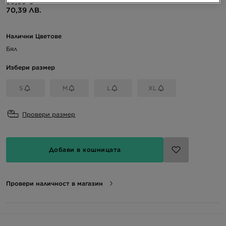
35,99 €
70,39 ЛВ.
Налични Цветове
Бял
Избери размер
S
M
L
XL
Провери размер
Добави в кошницата
Провери наличност в магазин