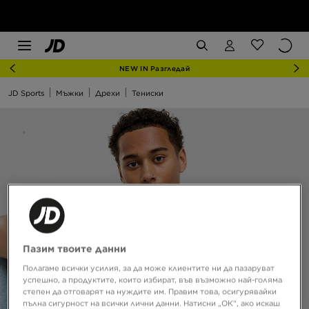
NEW IN Разгледай
JD Sports
Мъжки
Дрехи
Тениски
Пазим твоите данни
Полагаме всички усилия, за да може клиентите ни да пазаруват
успешно, а продуктите, които избират, във възможно най-голяма
степен да отговарят на нуждите им. Правим това, осигурявайки
пълна сигурност на всички лични данни. Натисни „ОК“, ако искаш