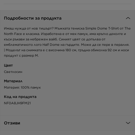
Подробности за продукта
Имаш нужда от нов тишърт? Мъжката тениска Simple Dome T-Shirt от The
North Face е класика. Изработена е от мек памук, има кръгло деколте и
къси ръкави за небрежен вайб. Синият цвят се допълва от
емблематичното лого Half Dome на гърдите. Може да се пере в пералня.
| Моделът на снимката е с височина 180 см, гръдна обиколка 92 см и носи
продукт с размер M.
Цвят
Светлосин
Материал
Материя: 100% памук
Код на продукта
NF0A8JH9FM21
Отзиви