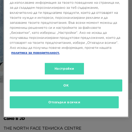
да използваме информация за твоето поведение на страница ни,
за да създадем персонализирано за теб съдържание,
включително да ти предлагаме продукти, които да отговарят на
твоите нужди и интереси, персонализирани реклами и да
запазваме твоите предпочитания. Във всеки момент можеш да
промениш решението си и настройките за файловете
„бисквитки“, като избереш: „Настройки“. Ако не искаш да
получаваш персонализирани продуктови предложения, които да
отговарят на твоите предпочитания, избери „Отхвърли всички“.
Ако искаш да получиш повече информация, прочети нашата
политика за поверителност.
Настройки
1/5
OK
Снимки
Видео
Отхвърли всички
2 за 40 € / 78,23 лв.
Само в JD
THE NORTH FACE ТЕНИСКА CENTRE