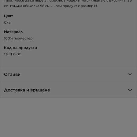
тила. Може да се пере в пералня. | Моделът на снимката е с височина 183
см, гръдна обиколка 98 см и носи продукт с размер M.
Цвят
Сив
Материал
100% полиестер
Код на продукта
1361131-011
Отзиви
Доставка и връщане