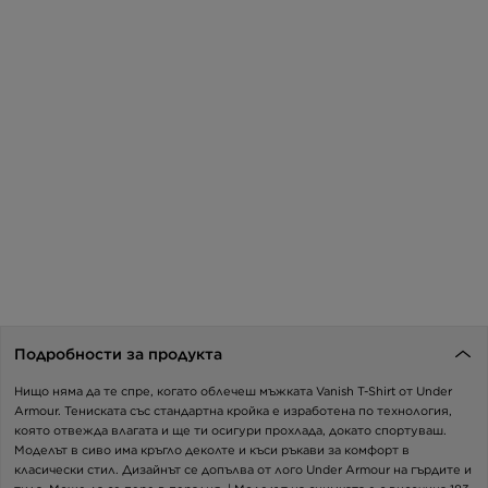
Подробности за продукта
Нищо няма да те спре, когато облечеш мъжката Vanish T-Shirt от Under
Armour. Тениската със стандартна кройка е изработена по технология,
която отвежда влагата и ще ти осигури прохлада, докато спортуваш.
Моделът в сиво има кръгло деколте и къси ръкави за комфорт в
класически стил. Дизайнът се допълва от лого Under Armour на гърдите и