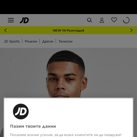
NEW IN Разгледай
JD Sports
Мъжки
Дрехи
Тениски
Пазим твоите данни
Полагаме всички усилия, за да може клиентите ни да пазаруват