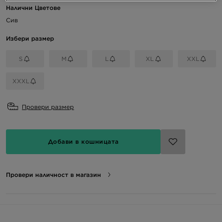
Налични Цветове
Сив
Избери размер
S
M
L
XL
XXL
XXXL
Провери размер
Добави в кошницата
Провери наличност в магазин