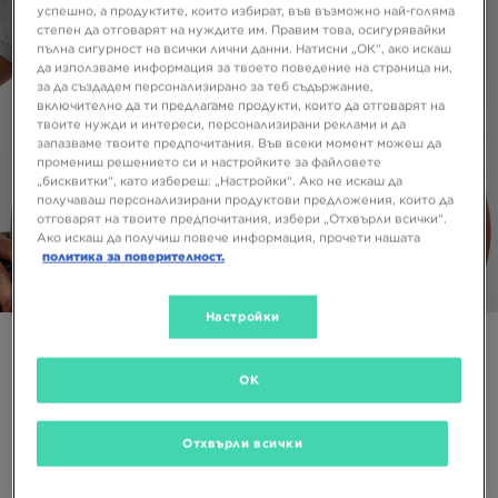
успешно, а продуктите, които избират, във възможно най-голяма
степен да отговарят на нуждите им. Правим това, осигурявайки
пълна сигурност на всички лични данни. Натисни „ОК“, ако искаш
да използваме информация за твоето поведение на страница ни,
за да създадем персонализирано за теб съдържание,
включително да ти предлагаме продукти, които да отговарят на
твоите нужди и интереси, персонализирани реклами и да
запазваме твоите предпочитания. Във всеки момент можеш да
промениш решението си и настройките за файловете
„бисквитки“, като избереш: „Настройки“. Ако не искаш да
получаваш персонализирани продуктови предложения, които да
отговарят на твоите предпочитания, избери „Отхвърли всички“.
Ако искаш да получиш повече информация, прочети нашата
политика за поверителност.
1/5
Настройки
Супер оферта
UNDER ARMOUR ТЕНИСКА VANISH TEE
OK
15,33 €
Отхвърли всички
29,98 ЛВ.