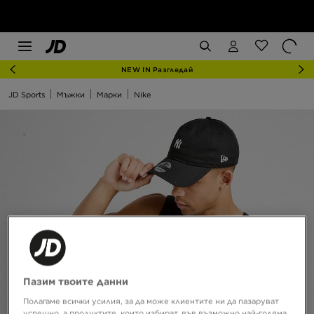
NEW IN Разгледай
JD Sports
Мъжки
Марки
Nike
Пазим твоите данни
Полагаме всички усилия, за да може клиентите ни да пазаруват
успешно, а продуктите, които избират, във възможно най-голяма