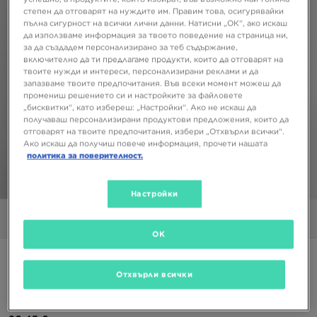
степен да отговарят на нуждите им. Правим това, осигурявайки
пълна сигурност на всички лични данни. Натисни „ОК“, ако искаш
да използваме информация за твоето поведение на страница ни,
за да създадем персонализирано за теб съдържание,
включително да ти предлагаме продукти, които да отговарят на
твоите нужди и интереси, персонализирани реклами и да
запазваме твоите предпочитания. Във всеки момент можеш да
промениш решението си и настройките за файловете
„бисквитки“, като избереш: „Настройки“. Ако не искаш да
получаваш персонализирани продуктови предложения, които да
отговарят на твоите предпочитания, избери „Отхвърли всички“.
Ако искаш да получиш повече информация, прочети нашата
политика за поверителност.
1/5
Настройки
Снимки
Видео
OK
Супер оферта
Отхвърли всички
NIKE ПОТНИК M NSW CLUB ПОТНИК DT