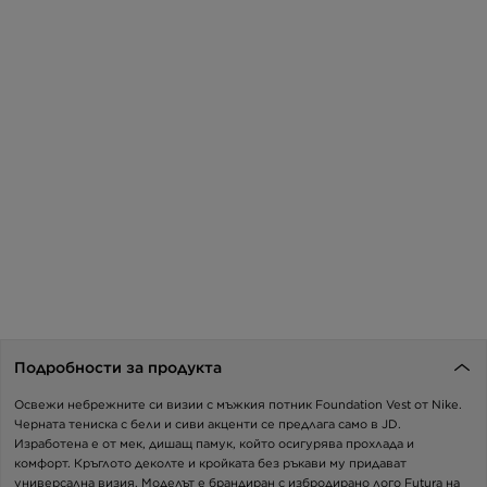
Подробности за продукта
Освежи небрежните си визии с мъжкия потник Foundation Vest от Nike.
Черната тениска с бели и сиви акценти се предлага само в JD.
Изработена е от мек, дишащ памук, който осигурява прохлада и
комфорт. Кръглото деколте и кройката без ръкави му придават
универсална визия. Моделът е брандиран с избродирано лого Futura на