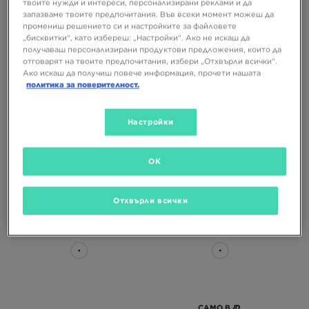
твоите нужди и интереси, персонализирани реклами и да
запазваме твоите предпочитания. Във всеки момент можеш да
промениш решението си и настройките за файловете
„бисквитки“, като избереш: „Настройки“. Ако не искаш да
получаваш персонализирани продуктови предложения, които да
отговарят на твоите предпочитания, избери „Отхвърли всички“.
Ако искаш да получиш повече информация, прочети нашата
политика за поверителност.
Настройки
THE NORTH FACE BASE CAMP
ADIDAS ADILETTE 22
SLIDE
64,99 €
39,99 €
OK
127,11 ЛВ.
78,21 ЛВ.
Отхвърли всички
САМО В