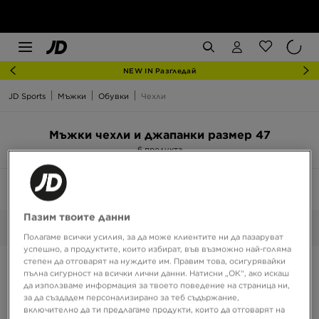
NEW IN Разгледай
JD Sports
Мъжки
Обувки
Чехли
Мъжки чехли и джапанки размер 47
6 продукта
Сортирай:
Препоръчани
Филтрирай
1
Пазим твоите данни
47
Избрани:
Изчисти
Полагаме всички усилия, за да може клиентите ни да пазаруват
успешно, а продуктите, които избират, във възможно най-голяма
степен да отговарят на нуждите им. Правим това, осигурявайки
пълна сигурност на всички лични данни. Натисни „ОК“, ако искаш
да използваме информация за твоето поведение на страница ни,
за да създадем персонализирано за теб съдържание,
включително да ти предлагаме продукти, които да отговарят на