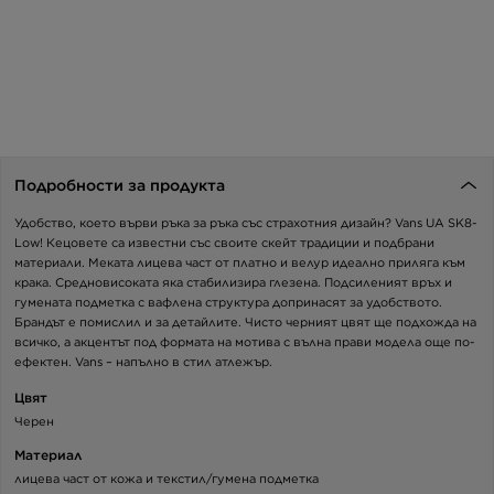
Подробности за продукта
Удобство, което върви ръка за ръка със страхотния дизайн? Vans UA SK8-
Low! Кецовете са известни със своите скейт традиции и подбрани
материали. Меката лицева част от платно и велур идеално приляга към
крака. Средновисоката яка стабилизира глезена. Подсиленият връх и
гумената подметка с вафлена структура допринасят за удобството.
Брандът е помислил и за детайлите. Чисто черният цвят ще подхожда на
всичко, а акцентът под формата на мотива с вълна прави модела още по-
ефектен. Vans – напълно в стил атлежър.
Цвят
Черен
Материал
лицева част от кожа и текстил/гумена подметка