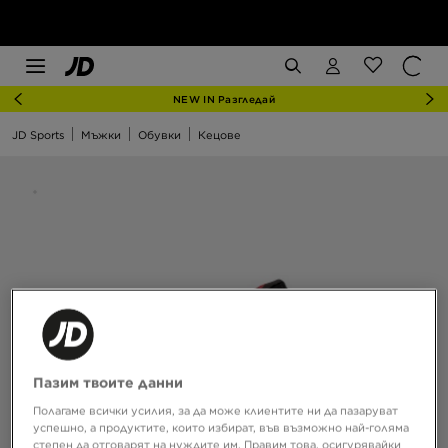
NEW IN Разгледай
JD Sports
Мъжки
Обувки
Кецове
Пазим твоите данни
Полагаме всички усилия, за да може клиентите ни да пазаруват
успешно, а продуктите, които избират, във възможно най-голяма
степен да отговарят на нуждите им. Правим това, осигурявайки