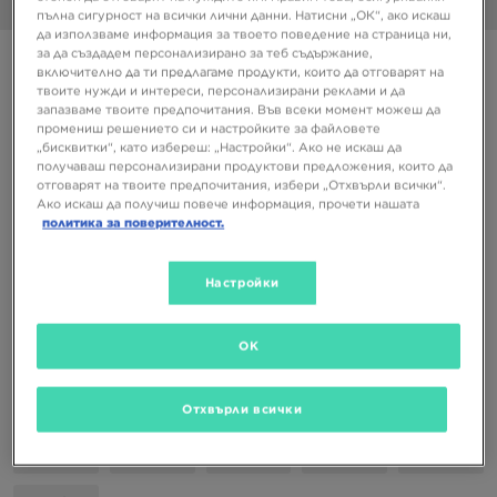
1/6
пълна сигурност на всички лични данни. Натисни „ОК“, ако искаш
да използваме информация за твоето поведение на страница ни,
за да създадем персонализирано за теб съдържание,
Супер оферта
включително да ти предлагаме продукти, които да отговарят на
твоите нужди и интереси, персонализирани реклами и да
VANS UA SK8-LOW
запазваме твоите предпочитания. Във всеки момент можеш да
промениш решението си и настройките за файловете
„бисквитки“, като избереш: „Настройки“. Ако не искаш да
30,67 €
получаваш персонализирани продуктови предложения, които да
59,99 ЛВ.
отговарят на твоите предпочитания, избери „Отхвърли всички“.
Ако искаш да получиш повече информация, прочети нашата
политика за поверителност.
Налични Цветове
Черен
Настройки
Избери размер
EU
US
OK
38
39
40,5
41
42
Отхвърли всички
42,5
43
44
44,5
45