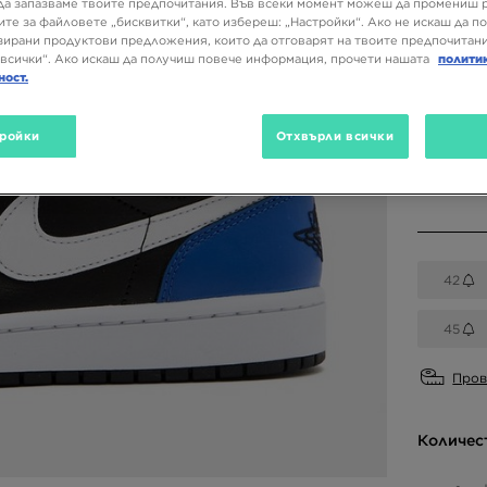
129,98
да запазваме твоите предпочитания. Във всеки момент можеш да промениш 
ите за файловете „бисквитки“, като избереш: „Настройки“. Ако не искаш да п
ирани продуктови предложения, които да отговарят на твоите предпочитани
всички“. Ако искаш да получиш повече информация, прочети нашата
полити
ност.
Налични
Черен
ройки
Отхвърли всички
Избери 
42
45
Пров
Количес