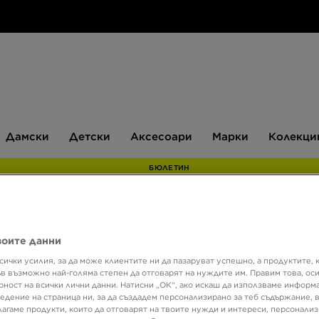
Дамски
Детски
Аксесоари
Марки
Дамски
Детски
Аксесоари
Марки
Колекци
БЮЛЕТИН
Супер о
воите данни
AIR J
сички усилия, за да може клиентите ни да пазаруват успешно, а продуктите, 
ъв възможно най-голяма степен да отговарят на нуждите им. Правим това, ос
рност на всички лични данни. Натисни „ОК“, ако искаш да използваме информ
едение на страница ни, за да създадем персонализирано за теб съдържание,
66,46
лагаме продукти, които да отговарят на твоите нужди и интереси, персонали