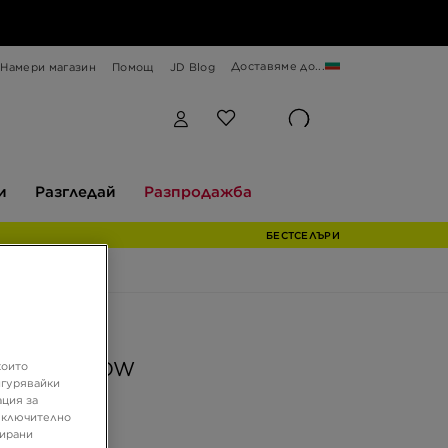
Доставяме до...
Намери магазин
Помощ
JD Blog
Разгледай
Разпродажба
и
Разгледай
Разпродажба
БЕСТСЕЛЪРИ
ферта
ORDAN 1 LOW
които
игурявайки
ация за
 включително
 €
зирани