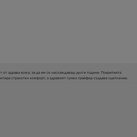
т от здрава кожа, за да им се наслаждаваш дълги години. Покритията
рантира страхотен комфорт, а здравият гумен грайфер създава сцепление.