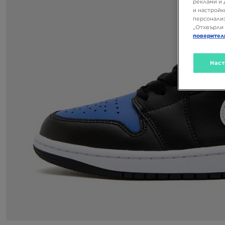
реклами и 
и настройк
персонализ
„Отхвърли 
поверител
Наст