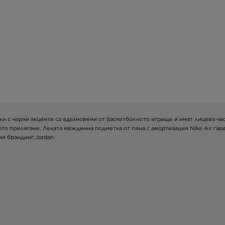
ки с черни акценти са вдъхновени от баскетболното игрище и имат лицева час
рото прилягане. Леката междинна подметка от пяна с амортизация Nike Air га
ия брандинг Jordan.