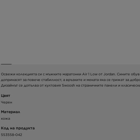
Освежи колекцията си с мъжките маратонки Air 1 Low от Jordan. Сините обув
допринасят за повече стабилност, а връзките и меката яка се грижат за доб
Дизайнът се допълва от култовия Swoosh на страничните панели и класическ
Цвят
Черен
Материал
кожа
Код на продукта
553558-042