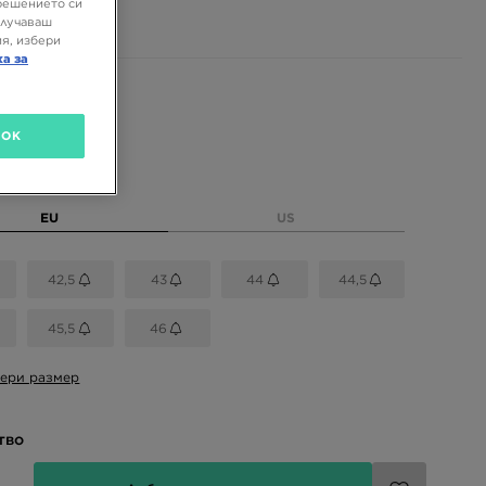
 ЛВ.
решението си
олучаваш
я, избери
ка за
 цветове
OK
размер
EU
US
42,5
43
44
44,5
45,5
46
ери размер
тво