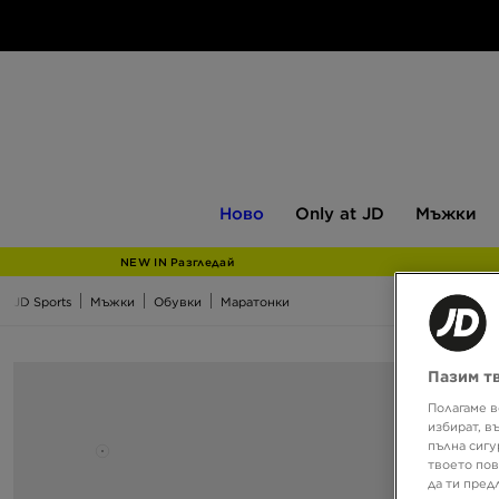
Ново
Only
Мъжки
Ново
Only at JD
Мъжки
at
JD
NEW IN Разгледай
JD Sports
Мъжки
Обувки
Маратонки
Пазим т
Полагаме в
избират, в
пълна сигу
твоето пов
да ти пред