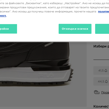
ите за файловете „бисквитки“, като избереш: „Настройки“. Ако не искаш да п
27,99 
ирани продуктови предложения, които да отговарят на твоите предпочитани
54,74 
всички“. Ако искаш да получиш повече информация, прочети нашата
полити
ност.
Налични
ройки
Отхвърли всички
Избери 
41,5
44,5
Пров
Количес