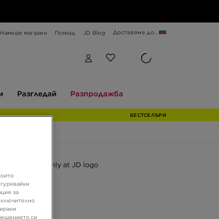
Доставяме до...
Намери магазин
Помощ
JD Blog
Разгледай
Разпродажба
и
Разгледай
Разпродажба
БЕСТСЕЛЪРИ
ферта
които
JD
игурявайки
ация за
 VALADO
 включително
зирани
решението си