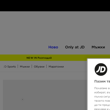
Ново
Only
Мъжки
Ново
Only at JD
Мъжки
at
JD
NEW IN Разгледай
JD Sports
Мъжки
Обувки
Маратонки
Пазим т
Полагаме в
избират, в
пълна сигу
твоето пов
да ти пред
реклами и 