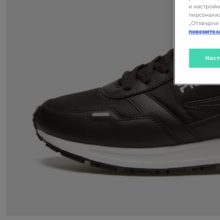
и настройк
персонализ
„Отхвърли 
поверител
Наст