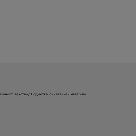
решност: текстил/ Подметка: синтетичен материал