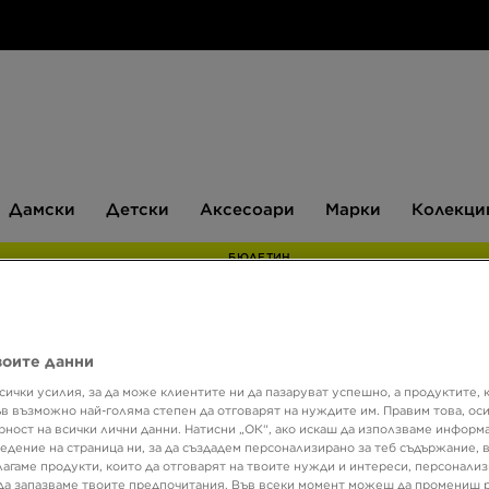
Дамски
Детски
Аксесоари
Марки
Дамски
Детски
Аксесоари
Марки
Колекци
БЮЛЕТИН
воите данни
Супер о
сички усилия, за да може клиентите ни да пазаруват успешно, а продуктите, 
Само в 
ъв възможно най-голяма степен да отговарят на нуждите им. Правим това, ос
рност на всички лични данни. Натисни „ОК“, ако искаш да използваме информ
FILA
едение на страница ни, за да създадем персонализирано за теб съдържание,
лагаме продукти, които да отговарят на твоите нужди и интереси, персонали
да запазваме твоите предпочитания. Във всеки момент можеш да промениш 