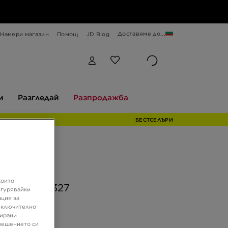
Доставяме до...
Намери магазин
Помощ
JD Blog
Разгледай
Разпродажба
и
Разгледай
Разпродажба
БЕСТСЕЛЪРИ
ферта
които
BALANCE 327
игурявайки
ация за
 включително
зирани
€
решението си