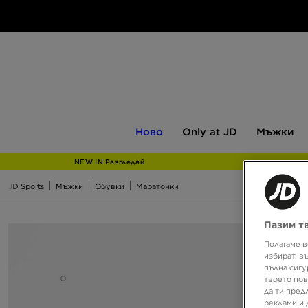
Ново
Only
Мъжки
Ново
Only at JD
Мъжки
at
JD
NEW IN Разгледай
JD Sports
Мъжки
Обувки
Маратонки
Пазим т
Полагаме в
избират, в
пълна сигу
твоето пов
да ти пред
реклами и 