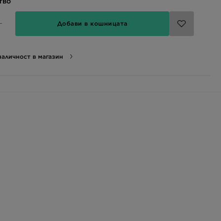
тво
Добави в кошницата
аличност в магазин