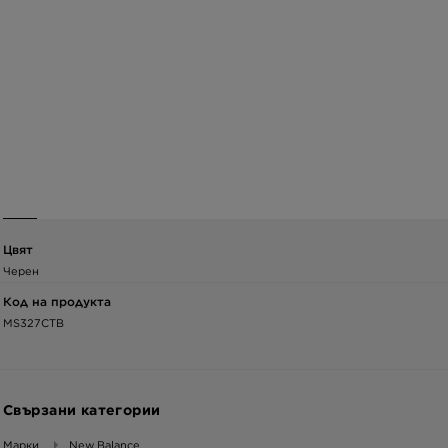
Цвят
Черен
Код на продукта
MS327CTB
Свързани категории
Марки
New Balance