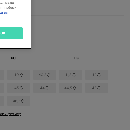
 ЛВ.
олучаваш
я, избери
ка за
 цветове
OK
размер
EU
US
40
40,5
41,5
42
43
44
44,5
45
46,5
ери размер