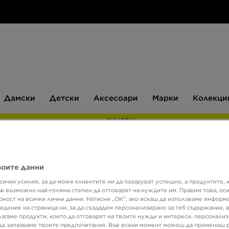
Дамски
Детски
Аксесоари
Марки
Дамски
Детски
Аксесоари
Марки
Колекци
БЮЛЕТИН
воите данни
Супер о
сички усилия, за да може клиентите ни да пазаруват успешно, а продуктите, 
NEW 
ъв възможно най-голяма степен да отговарят на нуждите им. Правим това, ос
рност на всички лични данни. Натисни „ОК“, ако искаш да използваме информ
едение на страница ни, за да създадем персонализирано за теб съдържание,
лагаме продукти, които да отговарят на твоите нужди и интереси, персонали
86,91 
да запазваме твоите предпочитания. Във всеки момент можеш да промениш 