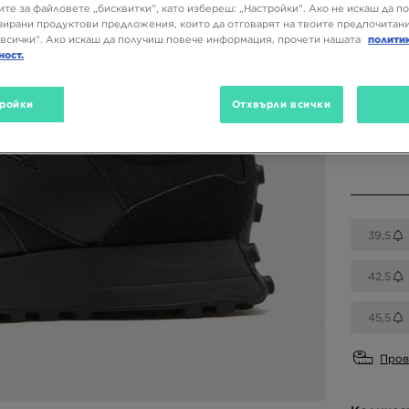
169,98
ите за файловете „бисквитки“, като избереш: „Настройки“. Ако не искаш да п
ирани продуктови предложения, които да отговарят на твоите предпочитани
всички“. Ако искаш да получиш повече информация, прочети нашата
полити
ност.
Налични
Черен
ройки
Отхвърли всички
Избери 
39,5
42,5
45,5
Пров