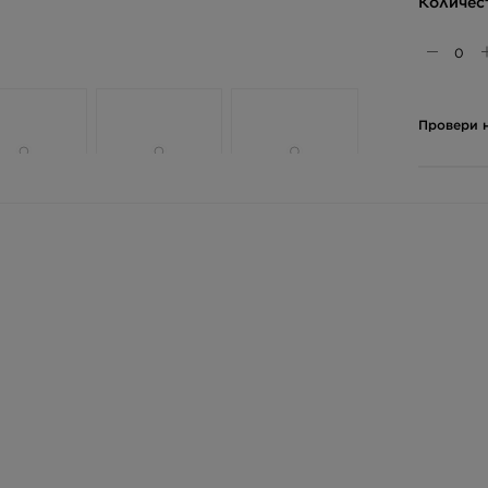
Количес
Провери н