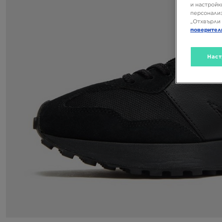
и настройк
персонализ
„Отхвърли 
поверител
Наст